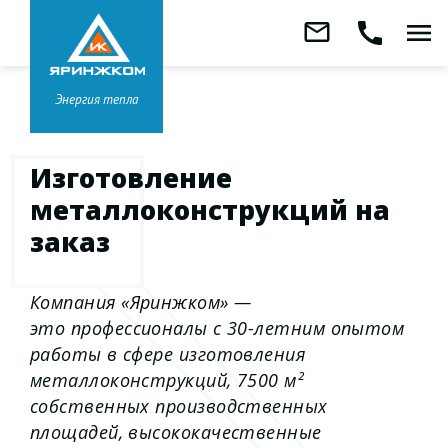
Звонок бесплатный
mail_outline
call
menu
8 800 333-99-01
Заказать
обратный
Головной офис в
Ярославле
звонок
+7 (4852) 67-96-00
Энергия тепла
Изготовление
металлоконструкций на
заказ
Компания
«Яринжком
» —
это профессионалы с 30-летним опытом
работы в сфере изготовления
металлоконструкций, 7500 м²
собственных производственных
площадей, высококачественные