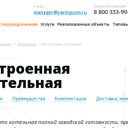
Звонок бесплатный
E-mail
8 800 333-99
manager@yaringcom.ru
Спецпредложения
Услуги
Реализованные объекты
Типовы
дукция
→
Котельные
→ Встроенная котельная
троенная
тельная
ие
Преимущества
Комплектация
Доставка, мо
это
котельная полной заводской готовности, п