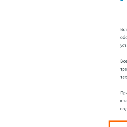
Вст
об
уст
Все
тре
тех
При
к з
под