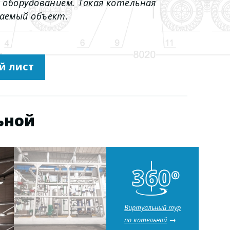
 оборудованием. Такая котельная
аемый объект.
Й ЛИСТ
ьной
Виртуальный тур
по котельной
→