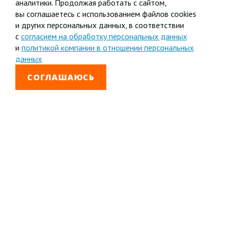
аналитики. Продолжая работать с сайтом,
вы соглашаетесь с использованием файлов cookies
и других персональных данных, в соответствии
с
согласием на обработку персональных данных
и
политикой компании в отношении персональных
данных
СОГЛАШАЮСЬ
8 800 333-99-01
Звонок бесплатный
+7 (4852) 67-96-00
Головной офис в
Ярославле
© 1992—2026 АО «Яринжком»
Все права защищены.
Полное или частичное копирование материалов