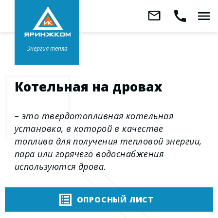
Звонок бесплатный
mail_outline
call
menu
8 800 333-99-01
Заказать
обратный
Головной офис в
Ярославле
звонок
+7 (4852) 67-96-00
Энергия тепла
Котельная на дровах
– это твердотопливная котельная
установка, в которой в качестве
топлива для получения тепловой энергии,
пара или горячего водоснабжения
используются дрова.
ОПРОСНЫЙ ЛИСТ