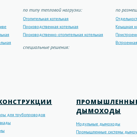
по типу тепловой нагрузки:
по разме
Отопительная котельная
Отдельнос
ливе
Производственная котельная
Крышная к
льная
Производственно-отопительная котельная
Пристроенн
ельная
Встроенная
специальные решения:
КОНСТРУКЦИИ
ПРОМЫШЛЕННЫ
ДЫМОХОДЫ
оры для трубопроводов
такады
Модульные дымоходы
рмы
Промышленные системы дымоу