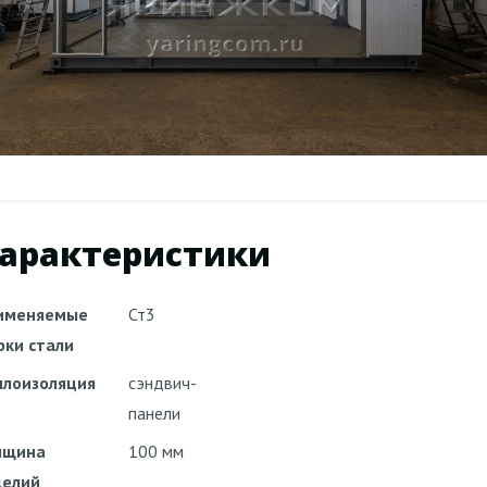
арактеристики
именяемые
Ст3
рки стали
плоизоляция
сэндвич-
панели
лщина
100 мм
делий