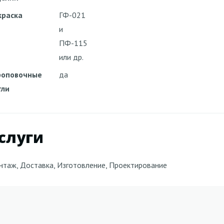
краска
ГФ-021
и
ПФ-115
или др.
роповочные
да
тли
слуги
таж, Доставка, Изготовление, Проектирование