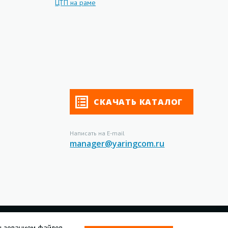
ЦТП на раме
СКАЧАТЬ КАТАЛОГ
Написать на E-mail
manager@yaringcom.ru
Создание сайта –
Интео
льзованием файлов