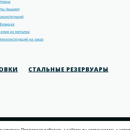
стницы
ты (вышки)
оконструкций
 фланцах
елия из металла
ллоконструкций на заказ
НОВКИ
СТАЛЬНЫЕ РЕЗЕРВУАРЫ
аналитики. Продолжая работать с сайтом, вы соглашаетесь с испо