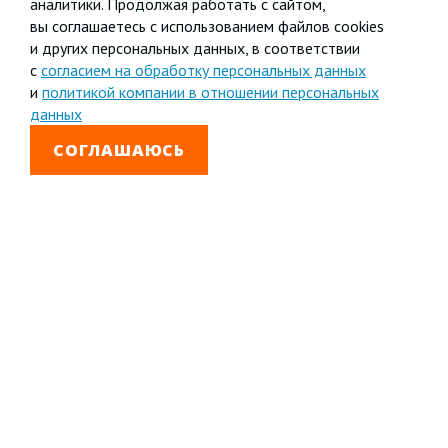
аналитики. Продолжая работать с сайтом,
вы соглашаетесь с использованием файлов cookies
и других персональных данных, в соответствии
с
согласием на обработку персональных данных
и
политикой компании в отношении персональных
данных
СОГЛАШАЮСЬ
8 800 333-99-01
Звонок бесплатный
+7 (4852) 67-96-00
Головной офис в
Ярославле
© 1992—2026 АО «Яринжком»
Все права защищены.
Полное или частичное копирование материалов