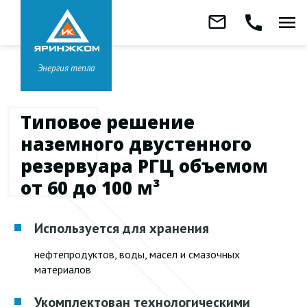
Звонок бесплатный
mail_outline
call
menu
8 800 333-99-01
Заказать
обратный
Головной офис в
Ярославле
звонок
+7 (4852) 67-96-00
Энергия тепла
Типовое решение
наземного двустенного
резервуара РГЦ объемом
от 60 до 100 м³
Используется для хранения
нефтепродуктов, воды, масел и смазочных
материалов
Укомплектован технологическими