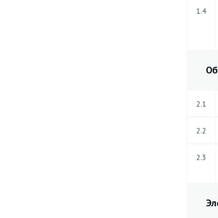
1.4
Об
2.1
2.2
2.3
Эл