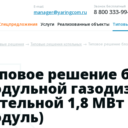
Звонок бесплатный
E-mail
8 800 333-99
manager@yaringcom.ru
Спецпредложения
Услуги
Реализованные объекты
Типовы
овые решения
→
Типовые решения котельных
→ Типовое решение блочн
повое решение 
дульной газоди
тельной 1,8 МВт 
дуль)