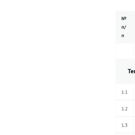
№
п/
п
Те
1.1
1.2
1.3