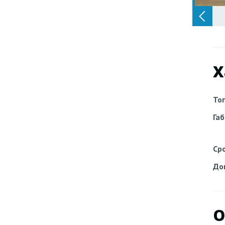
Х
То
Га
Ср
До
О