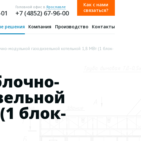
Как с нами
Головной офис в
Ярославле
связаться?
-01
+7 (4852) 67-96-00
е решения
Компания
Производство
Контакты
о-модульной газодизельной котельной 1,8 МВт (1 блок-
блочно-
зельной
(1 блок-