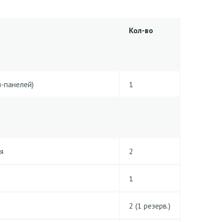
Кол-во
-панелей)
1
я
2
1
2 (1 резерв.)