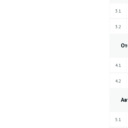
3.1
3.2
От
4.1
4.2
Ав
5.1