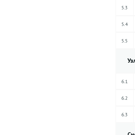
5.3
5.4
5.5
Уз
6.1
6.2
6.3
Си