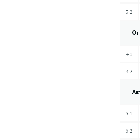
3.2
От
4.1
4.2
Ав
5.1
5.2