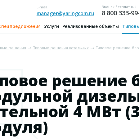
Звонок бесплатный
E-mail
8 800 333-99
manager@yaringcom.ru
Спецпредложения
Услуги
Реализованные объекты
Типовы
овые решения
→
Типовые решения котельных
→ Типовое решение блоч
повое решение 
дульной дизель
тельной 4 МВт (3
дуля)