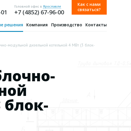
Как с нами
Головной офис в
Ярославле
связаться?
-01
+7 (4852) 67-96-00
е решения
Компания
Производство
Контакты
но-модульной дизельной котельной 4 МВт (3 блок-
блочно-
ной
 блок-