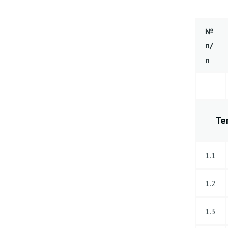
№
п/
п
Те
1.1
1.2
1.3