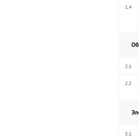
1.4
Об
2.1
2.2
Эл
3.1