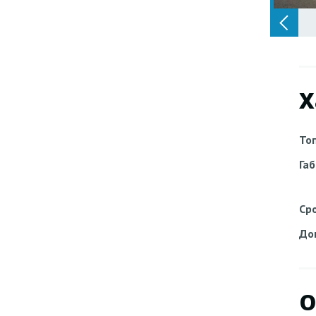
Х
То
Га
Ср
До
О