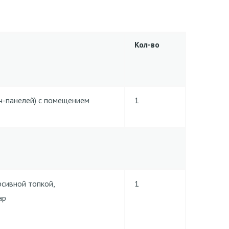
Кол-во
ч-панелей) с помещением
1
рсивной топкой,
1
ар