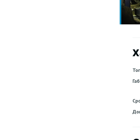
Х
То
Га
Ср
До