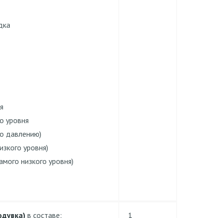
дка
я
о уровня
по давлению)
изкого уровня)
амого низкого уровня)
одувка)
в составе:
1