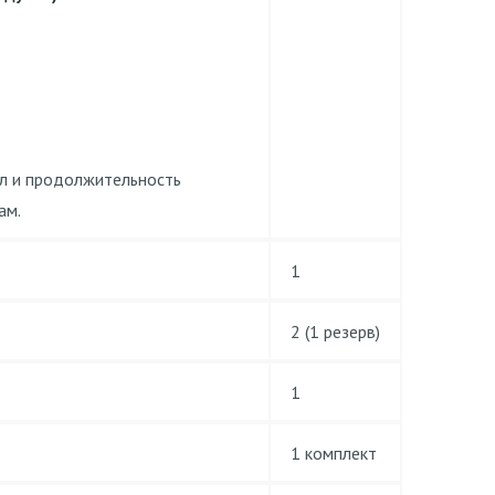
ал и продолжительность
ам.
1
2 (1 резерв)
1
1 комплект