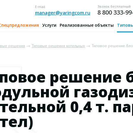
Звонок бесплатный
E-mail
8 800 333-99
manager@yaringcom.ru
Спецпредложения
Услуги
Реализованные объекты
Типовы
овые решения
→
Типовые решения котельных
→ Типовое решение блочн
повое решение 
дульной газоди
тельной 0,4 т. па
тел)