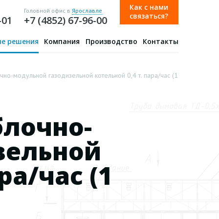
Как с нами
Головной офис в
Ярославле
связаться?
-01
+7 (4852) 67-96-00
е решения
Компания
Производство
Контакты
о-модульной газодизельной котельной 0,4 т. пара/час (1
блочно-
зельной
ра/час (1