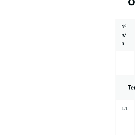
О
№
п/
п
Те
1.1