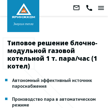
Звонок бесплатный
mail_outline
call
menu
8 800 333-99-01
Заказать
обратный
Головной офис в
Ярославле
звонок
+7 (4852) 67-96-00
Энергия тепла
Типовое решение блочно-
модульной газовой
котельной 1 т. пара/час (1
котел)
Автономный эффективный источник
пароснабжения
Производство пара в автоматическом
режиме