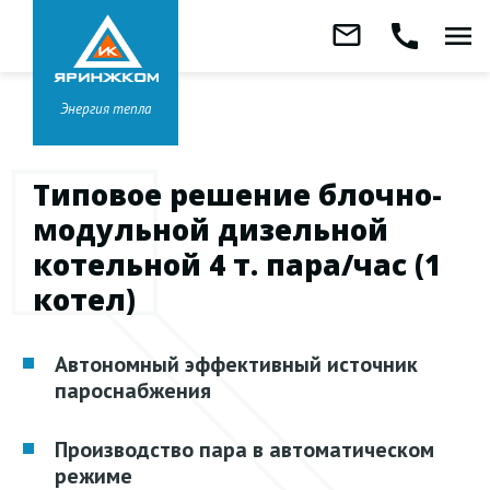
Звонок бесплатный
mail_outline
call
menu
8 800 333-99-01
Заказать
обратный
Головной офис в
Ярославле
звонок
+7 (4852) 67-96-00
Энергия тепла
Типовое решение блочно-
модульной дизельной
котельной 4 т. пара/час (1
котел)
Автономный эффективный источник
пароснабжения
Производство пара в автоматическом
режиме