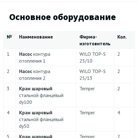
Основное оборудование
№
Наименование
Фирма-
Кол.
изготовитель
1
Насос
контура
WILO TOP-S
2
отопления 1
25/10
2
Насос
контура
WILO TOP-S
2
отопления 2
25/13
3
Кран шаровый
Temper
2
cтальной фланцевый
dу100
4
Кран шаровый
Temper
4
cтальной фланцевый
dу50
5
Кран шаровый
Temper
2