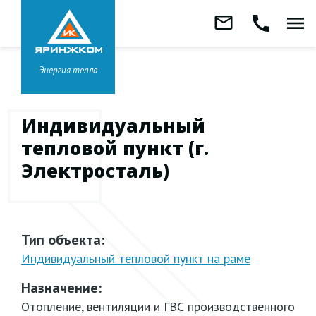
Звонок бесплатный
mail_outline
call
menu
8 800 333-99-01
Заказать
обратный
Головной офис в
Ярославле
звонок
+7 (4852) 67-96-00
Энергия тепла
Индивидуальный
тепловой пункт (г.
Электросталь)
Тип объекта:
Индивидуальный тепловой пункт на раме
Назначение:
Отопление, вентиляции и ГВС производственного