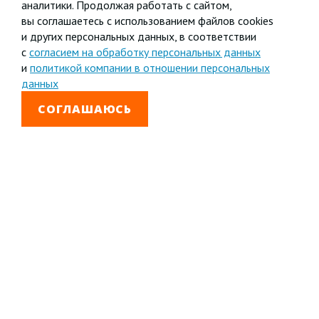
аналитики. Продолжая работать с сайтом,
вы соглашаетесь с использованием файлов cookies
и других персональных данных, в соответствии
с
согласием на обработку персональных данных
и
политикой компании в отношении персональных
данных
СОГЛАШАЮСЬ
8 800 333-99-01
Звонок бесплатный
+7 (4852) 67-96-00
Головной офис в
Ярославле
© 1992—2026 АО «Яринжком»
Все права защищены.
Полное или частичное копирование материалов