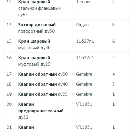
12
Кран шаровый
Temper
2
cтальной фланцевый
dу65
13
Затвор дисковый
Ридан
8
поворотный ду50
15
Кран шаровый
11б27п1
6
муфтовый ду40
16
Кран шаровый
11б27п1
4
муфтовый ду25
17
Клапан обратный
dу50
Genebre
4
18
Клапан обратный
dу40
Genebre
3
19
Клапан обратный
dу25
Genebre
1
20
Клапан
VT.1831
1
предохранительный
ду32
21
Клапан
VT.1831
1