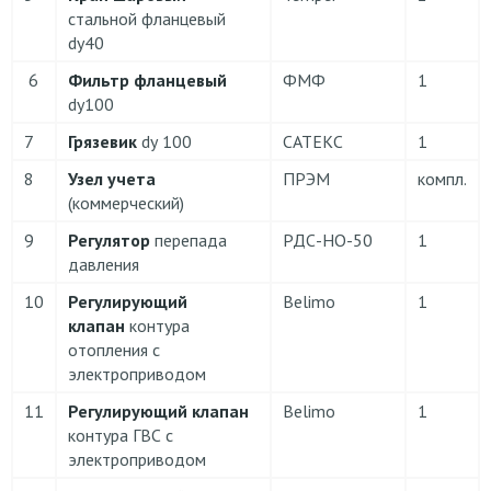
cтальной фланцевый
dу40
6
Фильтр фланцевый
ФМФ
1
dy100
7
Грязевик
dу 100
САТЕКС
1
8
Узел учета
ПРЭМ
компл.
(коммерческий)
9
Регулятор
перепада
РДС-НО-50
1
давления
10
Регулирующий
Belimo
1
клапан
контура
отопления с
электроприводом
11
Регулирующий клапан
Belimo
1
контура ГВС с
электроприводом