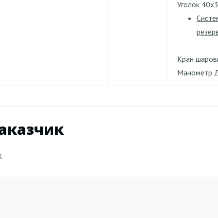
Уголок 40х3
Систе
резер
Кран шаровы
Манометр ДА
аказчик
К