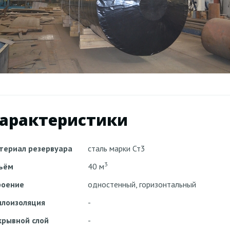
арактеристики
териал резервуара
сталь марки Ст3
3
ъём
40 м
роение
одностенный, горизонтальный
плоизоляция
-
крывной слой
-