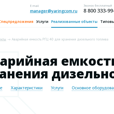
Звонок бесплатный
E-mail
8 800 333-99
manager@yaringcom.ru
Спецпредложения
Услуги
Реализованные объекты
Типовы
екты
→ Аварийная емкость РГЦ 40 для хранения дизельного топлива
арийная емкость
анения дизельн
ие
Характеристики
Услуги
Основное оборудова