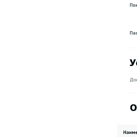
По
Па
У
Дос
О
Наим