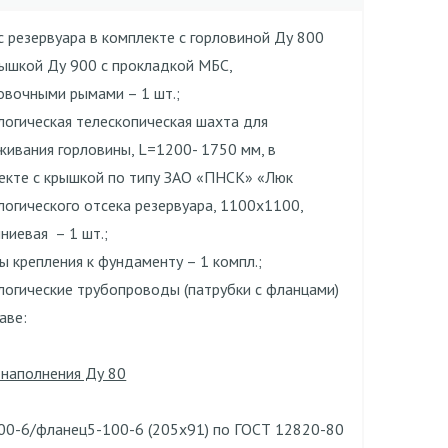
с резервуара в комплекте с горловиной Ду 800
рышкой Ду 900 с прокладкой МБС,
овочными рымами – 1 шт.;
логическая телескопическая шахта для
живания горловины, L=1200- 1750 мм, в
екте с крышкой по типу ЗАО «ПНСК» «Люк
логического отсека резервуара, 1100х1100,
ниевая – 1 шт.;
ы крепления к фундаменту – 1 компл.;
логические трубопроводы (патрубки с фланцами)
аве:
 наполнения Ду 80
00-6/фланец5-100-6 (205х91) по ГОСТ 12820-80