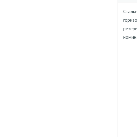
Сталь
гориз
резерв
номин