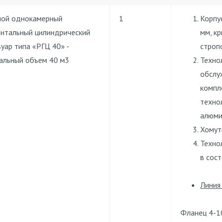
ной однокамерный
1
Корпу
онтальный цилиндрический
мм, к
уар типа «РГЦ 40» -
строп
альный объем 40 м3
Техно
обслу
компл
техно
алюми
Хомут
Техно
в сост
Линия
Фланец 4-1