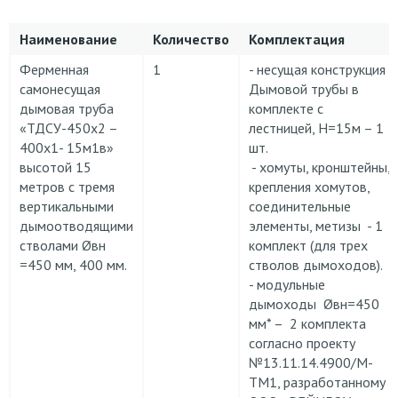
Наименование
Количество
Комплектация
Ферменная
1
- несущая конструкция
самонесущая
Дымовой трубы в
дымовая труба
комплекте с
«ТДСУ-450х2 –
лестницей, Н=15м – 1
400х1- 15м1в»
шт.
высотой 15
- хомуты, кронштейны,
метров с тремя
крепления хомутов,
вертикальными
соединительные
дымоотводящими
элементы, метизы - 1
стволами Øвн
комплект (для трех
=450 мм, 400 мм.
стволов дымоходов).
- модульные
дымоходы Øвн=450
мм* – 2 комплекта
согласно проекту
№13.11.14.4900/М-
ТМ1, разработанному