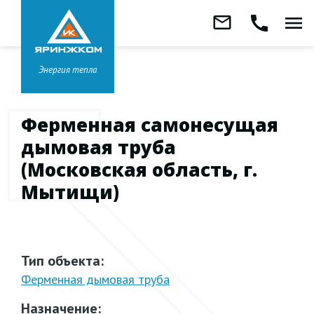
Звонок бесплатный
mail_outline
call
menu
8 800 333-99-01
Заказать
обратный
Головной офис в
Ярославле
звонок
+7 (4852) 67-96-00
Энергия тепла
Ферменная самонесущая
дымовая труба
(Московская область, г.
Мытищи)
Тип объекта:
Ферменная дымовая труба
Назначение: