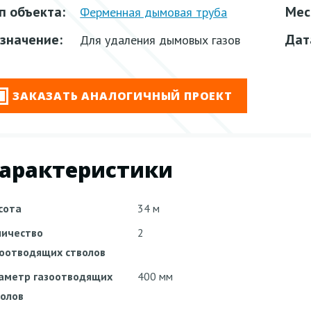
п объекта:
Мес
Ферменная дымовая труба
значение:
Дат
Для удаления дымовых газов
ЗАКАЗАТЬ АНАЛОГИЧНЫЙ ПРОЕКТ
арактеристики
сота
34 м
личество
2
зоотводящих стволов
аметр газоотводящих
400 мм
волов