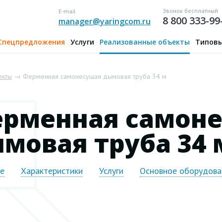
Звонок бесплатный
E-mail
8 800 333-99
manager@yaringcom.ru
Спецпредложения
Услуги
Реализованные объекты
Типовы
екты
→ Ферменная самонесущая дымовая труба 34 м
рменная самон
мовая труба 34 
ие
Характеристики
Услуги
Основное оборудова