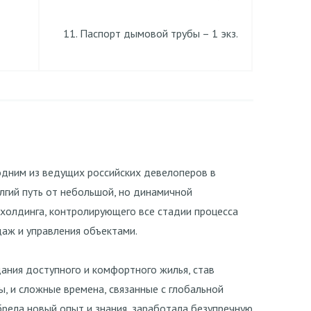
Паспорт дымовой трубы – 1 экз.
я одним из ведущих российских девелоперов в
лгий путь от небольшой, но динамичной
холдинга, контролирующего все стадии процесса
даж и управления объектами.
ания доступного и комфортного жилья, став
ы, и сложные времена, связанные с глобальной
обрела новый опыт и знания, заработала безупречную