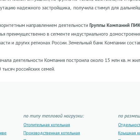
утацию надежного застройщика, получила стимул для дальней
иоритетным направлением деятельности
Группы Компаний ПИ
ья преимущественно в сегменте индустриального домостроения.
асти и других регионах России. Земельный банк Компании состав
ачала деятельности Компания построила около 15 млн кв. м ж
 тысяч российских семей.
по типу тепловой нагрузки:
по разме
Отопительная котельная
Отдельнос
ливе
Производственная котельная
Крышная к