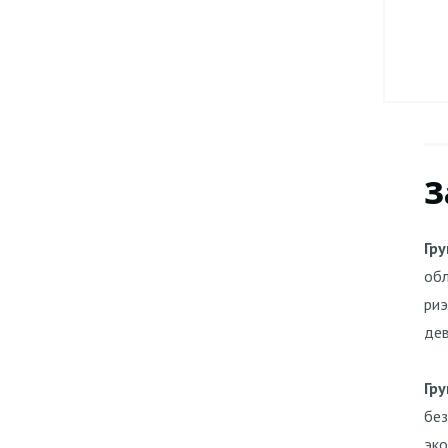
З
Гр
обл
риэ
дев
Гр
без
эко