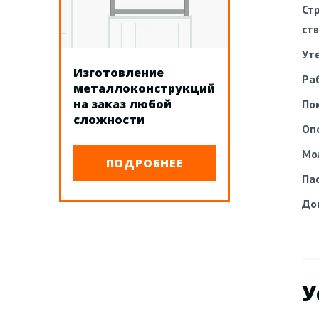
Ст
ст
Ут
Изготовление
Ра
металлоконструкций
на заказ любой
По
сложности
Оп
Мо
ПОДРОБНЕЕ
Па
До
У