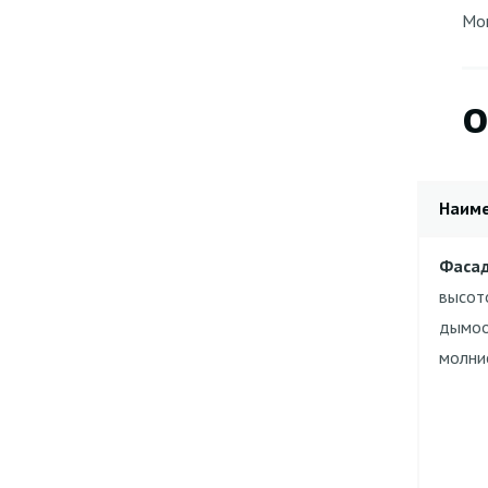
Мон
О
Наим
Фасад
высот
дымоо
молни