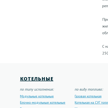
реп
Пр
жил
обл
С н
250
КОТЕЛЬНЫЕ
по типу исполнения:
по виду топлива:
Модульные котельные
Газовая котельная
Блочно-модульные котельные
Котельная на СУГ топ