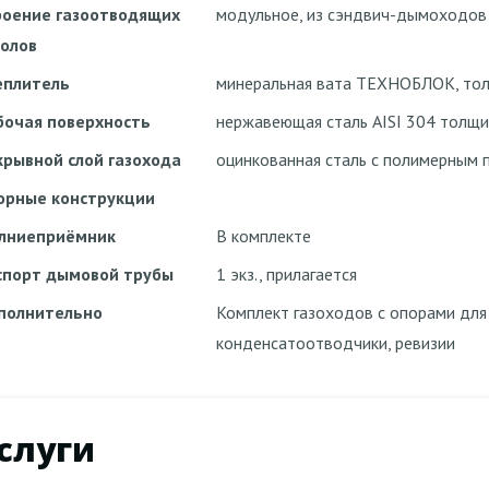
роение газоотводящих
модульное, из сэндвич-дымоходо
волов
еплитель
минеральная вата ТЕХНОБЛОК, тол
бочая поверхность
нержавеющая сталь AISI 304 толщи
крывной слой газохода
оцинкованная сталь с полимерным
орные конструкции
лниеприёмник
В комплекте
спорт дымовой трубы
1 экз., прилагается
полнительно
Комплект газоходов с опорами для
конденсатоотводчики, ревизии
слуги