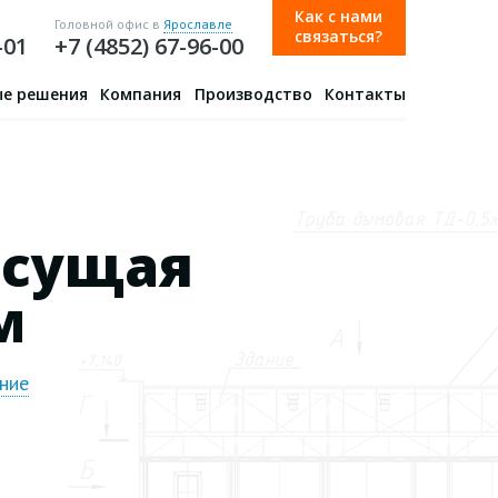
Как с нами
Головной офис в
Ярославле
связаться?
-01
+7 (4852) 67-96-00
е решения
Компания
Производство
Контакты
есущая
м
ние