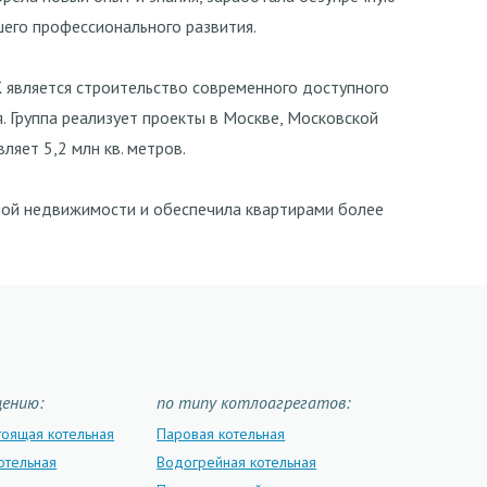
шего профессионального развития.
К
является строительство современного доступного
 Группа реализует проекты в Москве, Московской
ляет 5,2 млн кв. метров.
илой недвижимости и обеспечила квартирами более
щению:
по типу котлоагрегатов:
тоящая котельная
Паровая котельная
отельная
Водогрейная котельная