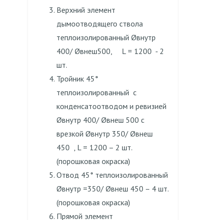
Верхний элемент
дымоотводящего ствола
теплоизолированный Øвнутр
400/ Øвнеш500, L = 1200 - 2
шт.
Тройник 45°
теплоизолированный с
конденсатоотводом и ревизией
Øвнутр 400/ Øвнеш 500 с
врезкой Øвнутр 350/ Øвнеш
450 , L = 1200 – 2 шт.
(порошковая окраска)
Отвод 45° теплоизолированный
Øвнутр =350/ Øвнеш 450 – 4 шт.
(порошковая окраска)
Прямой элемент