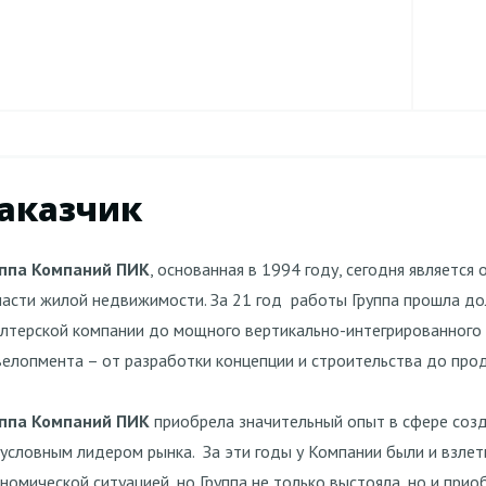
аказчик
уппа Компаний ПИК
, основанная в 1994 году, сегодня являетс
асти жилой недвижимости. За 21 год работы Группа прошла до
лтерской компании до мощного вертикально-интегрированного 
елопмента – от разработки концепции и строительства до про
уппа Компаний ПИК
приобрела значительный опыт в сфере созд
условным лидером рынка. За эти годы у Компании были и взлет
номической ситуацией, но Группа не только выстояла, но и при