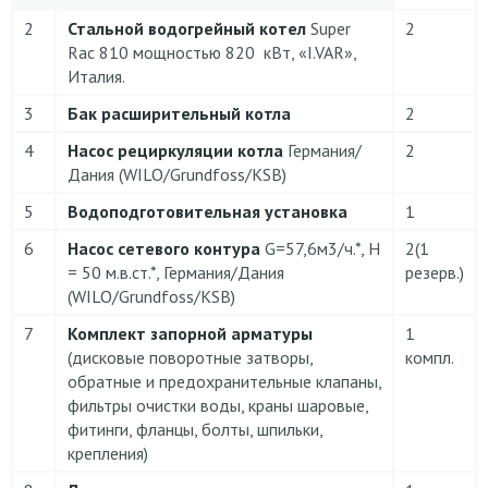
2
Стальной водогрейный котел
Super
2
Rac 810 мощностью 820 кВт, «I.VAR»,
Италия.
3
Бак расширительный котла
2
4
Насос рециркуляции котла
Германия/
2
Дания (WILO/Grundfoss/KSB)
5
Водоподготовительная установка
1
6
Насос сетевого контура
G=57,6м3/ч.*, H
2(1
= 50 м.в.ст.*, Германия/Дания
резерв.)
(WILO/Grundfoss/KSB)
7
Комплект запорной арматуры
1
(дисковые поворотные затворы,
компл.
обратные и предохранительные клапаны,
фильтры очистки воды, краны шаровые,
фитинги, фланцы, болты, шпильки,
крепления)