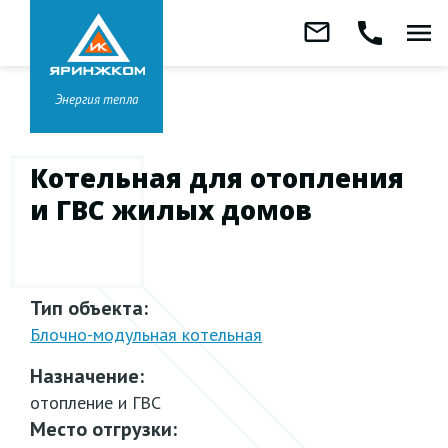
Звонок бесплатный
mail_outline
call
menu
8 800 333-99-01
Заказать
обратный
Головной офис в
Ярославле
звонок
+7 (4852) 67-96-00
Энергия тепла
Котельная для отопления
и ГВС жилых домов
Тип объекта:
Блочно-модульная
котельная
Назначение:
отопление и ГВС
Место отгрузки: