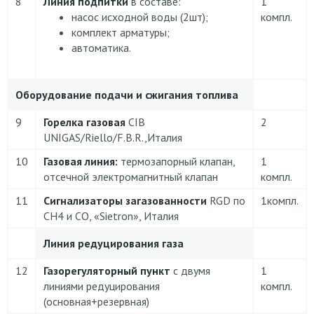
8
Линия подпитки
в составе:
1
насос исходной воды (2шт);
компл.
комплект арматуры;
автоматика.
Оборудование подачи и сжигания топлива
9
Горелка газовая
CIB
2
UNIGAS/Riello/F.B.R.,Италия
10
Газовая линия:
термозапорный клапан,
1
отсечной электромагнитный клапан
компл.
11
Сигнализаторы загазованности
RGD по
1компл.
CH4 и CO, «Sietron», Италия
Линия редуцирования газа
12
Газорегуляторный пункт
с двумя
1
линиями редуцирования
компл.
(основная+резервная)