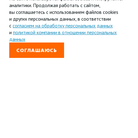
аналитики. Продолжая работать с сайтом,
вы соглашаетесь с использованием файлов cookies
и других персональных данных, в соответствии
с
согласием на обработку персональных данных
и
политикой компании в отношении персональных
данных
СОГЛАШАЮСЬ
8 800 333-99-01
Звонок бесплатный
+7 (4852) 67-96-00
Головной офис в
Ярославле
© 1992—2026 АО «Яринжком»
Все права защищены.
Полное или частичное копирование материалов