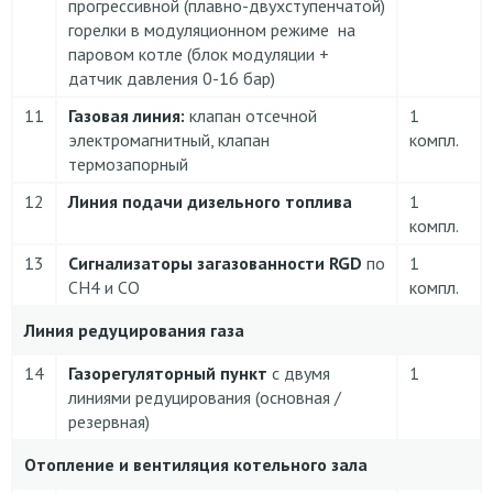
прогрессивной (плавно-двухступенчатой)
горелки в модуляционном режиме на
паровом котле (блок модуляции +
датчик давления 0-16 бар)
11
Газовая линия:
клапан отсечной
1
электромагнитный, клапан
компл.
термозапорный
12
Линия подачи дизельного топлива
1
компл.
13
Сигнализаторы загазованности
RGD
по
1
CH4 и CO
компл.
Линия редуцирования газа
14
Газорегуляторный пункт
с двумя
1
линиями редуцирования (основная /
резервная)
Отопление и вентиляция котельного зала