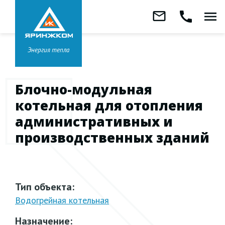
Звонок бесплатный
mail_outline
call
menu
8 800 333-99-01
Заказать
обратный
Головной офис в
Ярославле
звонок
+7 (4852) 67-96-00
Энергия тепла
Блочно-модульная
котельная для отопления
административных и
производственных зданий
Тип объекта:
Водогрейная котельная
Назначение: