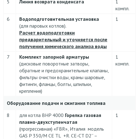
5
Линия возврата конденсата
1
компл.
6
Водоподготовительная установка
1
(для паровых котлов).
Расчет водоподготовки
предварительный и уточняется после
получения химического анализа воды
7
Комплект запорной арматуры
1
(дисковые поворотные затворы,
компл.
обратные и предохранительные клапаны,
фильтры очистки воды, краны шаровые,
фитинги, фланцы, болты, шпильки,
крепления)
Оборудование подачи и сжигания топлива
8
для котла BHP 4000
Горелка газовая
1
плавно-двухступенчатая
(прогрессивная) «FBR», Италия модель
GAS P 350/М CE TL +R. CE-CT D2” –