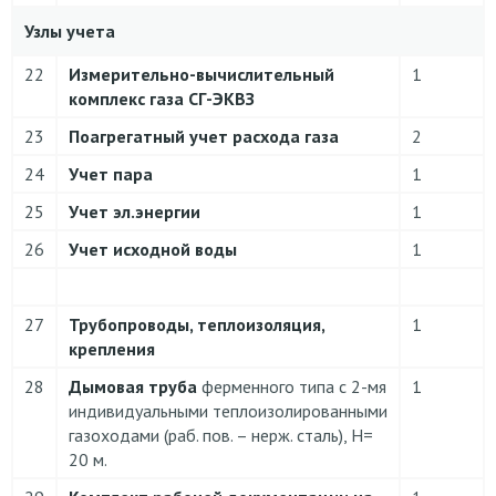
Узлы учета
22
Измерительно-вычислительный
1
комплекс газа СГ-ЭКВЗ
23
Поагрегатный учет расхода газа
2
24
Учет пара
1
25
Учет эл.энергии
1
26
Учет исходной воды
1
27
Трубопроводы, теплоизоляция,
1
крепления
28
Дымовая труба
ферменного типа с 2-мя
1
индивидуальными теплоизолированными
газоходами (раб. пов. – нерж. сталь), Н=
20 м.