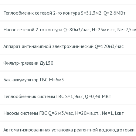
Теплообменик сетевой 2-го контура S=51,3м2, Q=2,6МВт
Насос сетевой 2-го контура Q=80м3/час, Н=25м.в.ст, Ne=7,5к
Аппарат антинакипной электрохимический Q=120м3/час
Фильтр-грязевик Ду150
Бак-аккумулятор ГВС М=6м3
Теплообменник системы ГВС S=1,9м2, Q=0,48 МВт
Насосы системы ГВС Q=6 м3/час, Н=20м.в.ст., Ne=1,1квт
Автоматизированнная установка реагентной водоподготовки