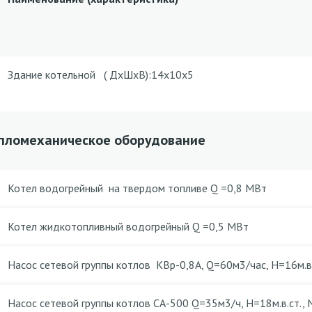
Здание котельной ( ДxШxВ):14x10x5
пломеханическое оборудование
Котел водогрейный на твердом топливе Q =0,8 МВт
Котел жидкотопливный водогрейный Q =0,5 МВт
Насос сетевой группы котлов КВр-0,8А, Q=60м3/час, Н=16м.в.
Насос сетевой группы котлов СА-500 Q=35м3/ч, Н=18м.в.ст.,