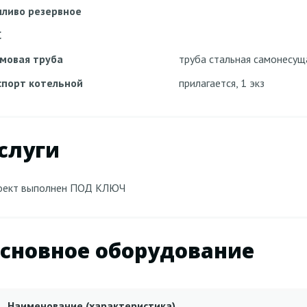
пливо резервное
С
мовая труба
труба стальная самонесущ
спорт котельной
прилагается, 1 экз
слуги
оект выполнен ПОД КЛЮЧ
сновное оборудование
Наименование (характеристика)