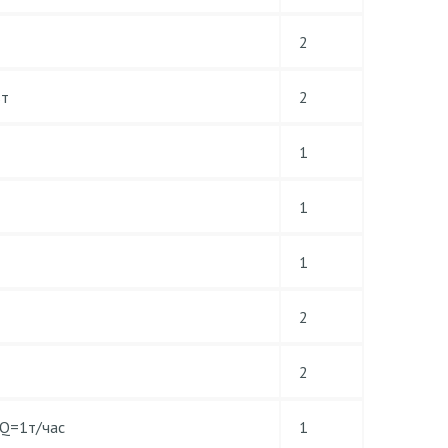
2
вт
2
1
1
1
2
2
 Q=1т/час
1