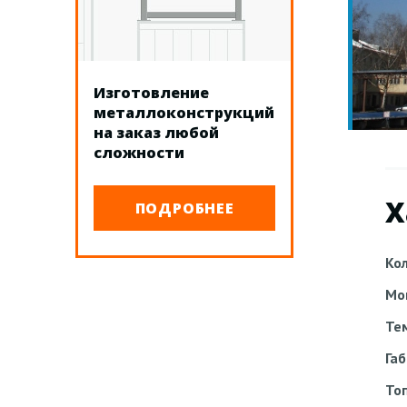
Изготовление
металлоконструкций
на заказ любой
сложности
Х
ПОДРОБНЕЕ
Ко
Мо
Те
Га
То