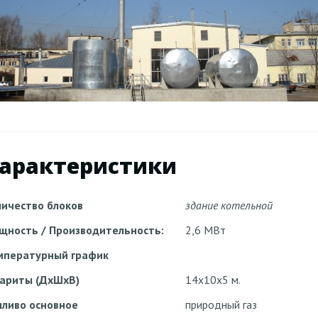
арактеристики
личество блоков
здание котельной
щность / Производительность:
2,6 МВт
мпературный график
бариты (ДхШхВ)
14х10х5 м.
пливо основное
природный газ