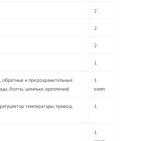
2
2
2
1
, обратные и предохранительные
1
цы, болты, шпильки, крепления)
комп.
регуцлятор температуры, привод,
1
1