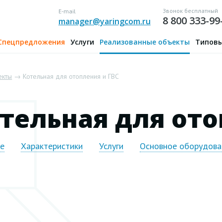
Звонок бесплатный
E-mail
8 800 333-99
manager@yaringcom.ru
Спецпредложения
Услуги
Реализованные объекты
Типовы
екты
→ Котельная для отопления и ГВС
тельная для ото
ие
Характеристики
Услуги
Основное оборудова