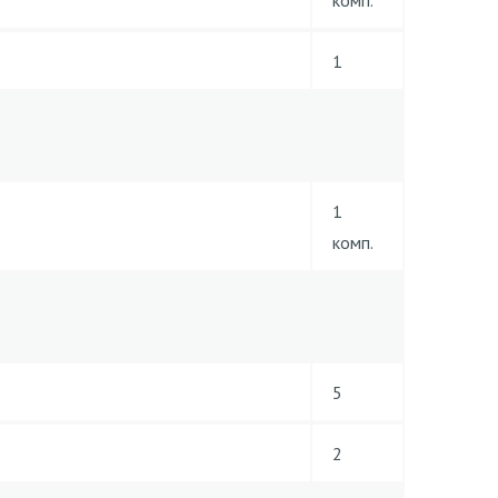
комп.
1
1
комп.
5
2