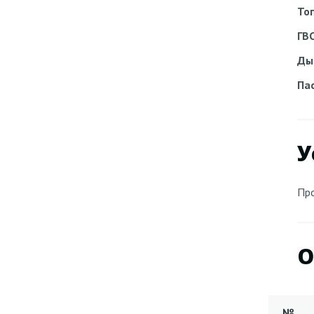
То
ГВ
Ды
Па
У
Пр
О
№