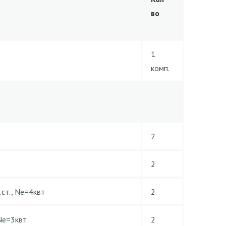
во
1
комп.
2
2
ст., Ne=4квт
2
 Ne=3квт
2