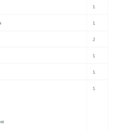
1
я
1
2
1
1
1
ия