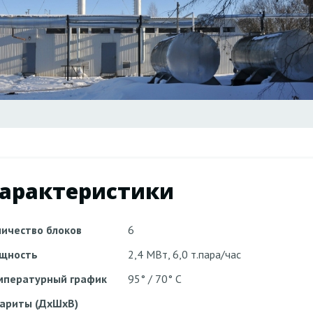
арактеристики
личество блоков
6
щность
2,4 МВт, 6,0 т.пара/час
мпературный график
95° / 70° С
бариты (ДхШхВ)