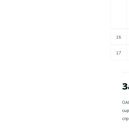
16
17
З
ОАО
сыр
спр