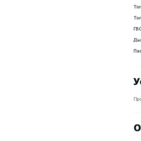
То
То
ГВ
Ды
Па
У
Пр
О