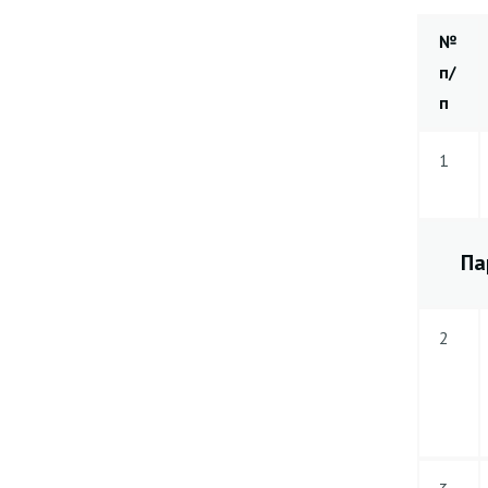
№
п/
п
1
Па
2