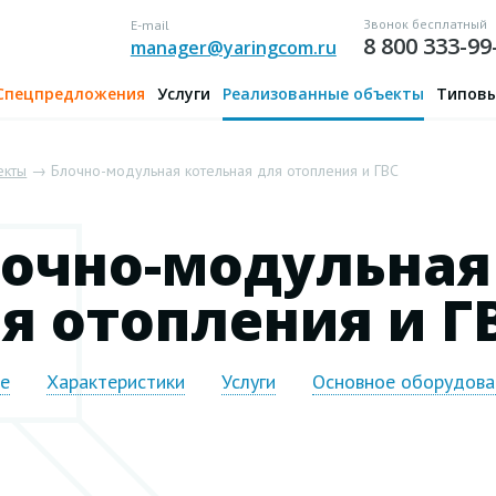
Звонок бесплатный
E-mail
8 800 333-99
manager@yaringcom.ru
Спецпредложения
Услуги
Реализованные объекты
Типовы
екты
→ Блочно-модульная котельная для отопления и ГВС
очно-модульная
я отопления и Г
ие
Характеристики
Услуги
Основное оборудова