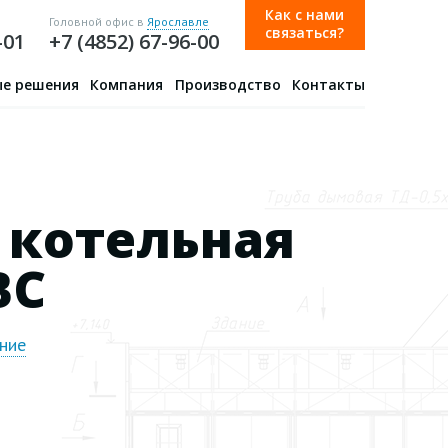
Как с нами
Головной офис в
Ярославле
связаться?
-01
+7 (4852) 67-96-00
е решения
Компания
Производство
Контакты
 котельная
ВС
ние