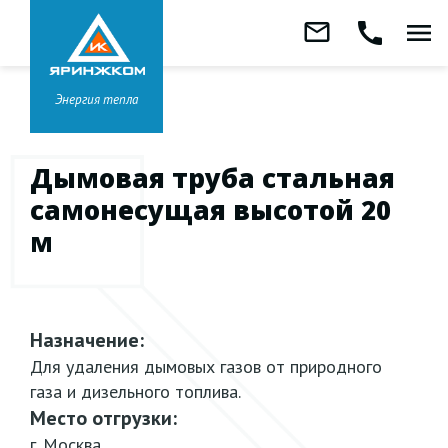
Звонок бесплатный
mail_outline
call
menu
8 800 333-99-01
Заказать
обратный
Головной офис в
Ярославле
звонок
+7 (4852) 67-96-00
Энергия тепла
Дымовая труба стальная
самонесущая высотой 20
м
Назначение:
Для удаления дымовых газов от природного
газа и дизельного топлива.
Место отгрузки:
г. Москва