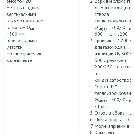
высотой 20
Верхний элемент
метров с одним
дымоотводящего
вертикальным
ствола
дымоотводящим
теплоизолированн
стволом Ø
Ø
=500/ Ø
вн
внутр
вне
=500 мм,
600, L = 1200 - 1
горизонтальные
Тройник L=1200 4
участки,
для газохода в
молниеприемник
изоляции Ду 500/ 
в комплекте
600 с ревизией
200/250Н с засло
и
конденсатоотвод
Отвод 45°
теплоизолированн
Ø
=500/ Ø
внутр
вне
- 1 шт.
Опора в сборе – 1 
Плита опоры – 3 ш
Молниеприемник -1
Комплект