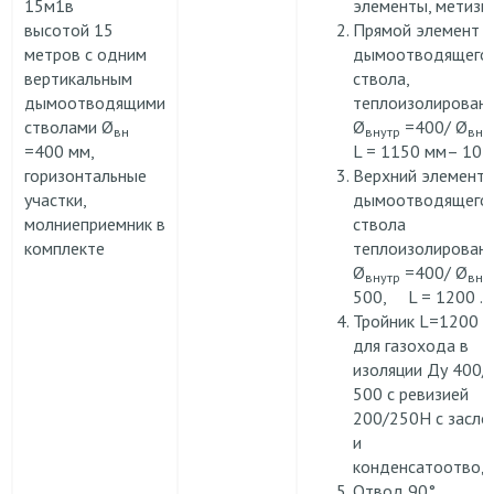
15м1в
элементы, метизы
высотой 15
Прямой элемент
метров с одним
дымоотводящего
вертикальным
ствола,
дымоотводящими
теплоизолирован
стволами Ø
Ø
=400/ Ø
вн
внутр
вне
=400 мм,
L = 1150 мм– 10 ш
горизонтальные
Верхний элемент
участки,
дымоотводящего
молниеприемник в
ствола
комплекте
теплоизолирован
Ø
=400/ Ø
внутр
вне
500, L = 1200 .
Тройник L=1200 9
для газохода в
изоляции Ду 400/
500 с ревизией
200/250Н с засло
и
конденсатоотвод
Отвод 90°