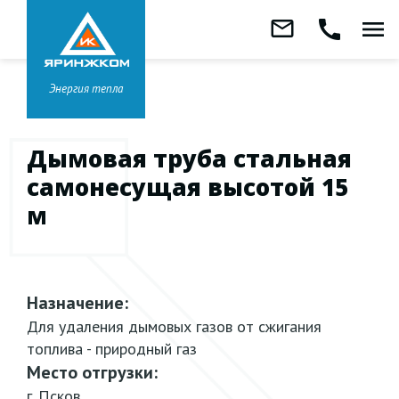
Звонок бесплатный
mail_outline
call
menu
8 800 333-99-01
Заказать
обратный
Головной офис в
Ярославле
звонок
+7 (4852) 67-96-00
Энергия тепла
Дымовая труба стальная
самонесущая высотой 15
м
Назначение:
Для удаления дымовых газов от сжигания
топлива - природный газ
Место отгрузки:
г. Псков