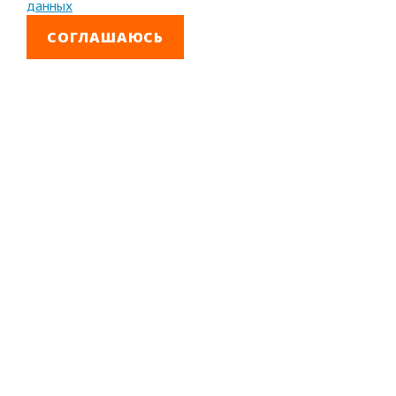
данных
СОГЛАШАЮСЬ
8 800 333-99-01
Звонок бесплатный
+7 (4852) 67-96-00
Головной офис в
Ярославле
© 1992—2026 АО «Яринжком»
Все права защищены.
Полное или частичное копирование материалов
запрещено.
Полная версия сайта
Создание сайта –
Интео