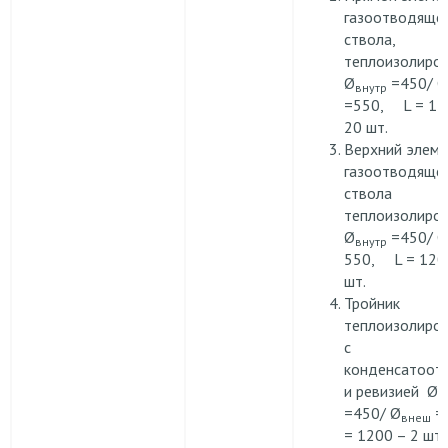
газоотводяще
ствола,
теплоизолиро
Ø
=450/ Ø
внутр
=550, L = 11
20 шт.
Верхний элеме
газоотводяще
ствола
теплоизолиро
Ø
=450/ Ø
внутр
550, L = 1200
шт.
Тройник
теплоизолиро
с
конденсатоот
и ревизией Ø
в
=450/ Ø
=5
внеш
= 1200 – 2 шт.