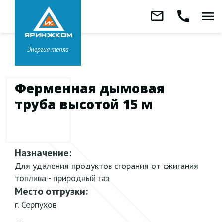
Звонок бесплатный
mail_outline
call
menu
8 800 333-99-01
Заказать
обратный
Головной офис в
Ярославле
звонок
+7 (4852) 67-96-00
Энергия тепла
Ферменная дымовая
труба высотой 15 м
Назначение:
Для удаления продуктов сгорания от сжигания
топлива - природный газ
Место отгрузки:
г. Серпухов