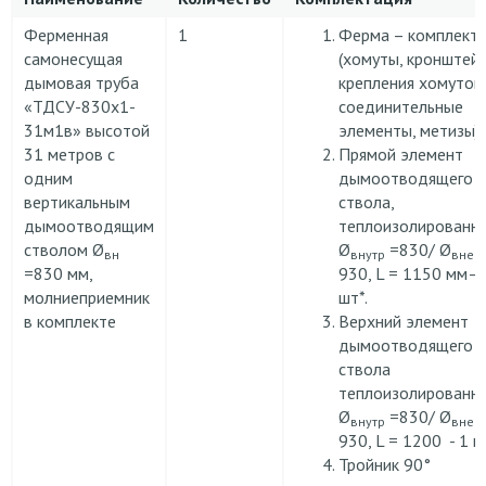
Ферменная
1
Ферма – комплект
самонесущая
(хомуты, кронштей
дымовая труба
крепления хомутов,
«ТДСУ-830х1-
соединительные
31м1в» высотой
элементы, метизы)
31 метров с
Прямой элемент
одним
дымоотводящего
вертикальным
ствола,
дымоотводящим
теплоизолированн
стволом Ø
Ø
=830/ Ø
вн
внутр
внеш
=830 мм,
930, L = 1150 мм–
молниеприемник
шт*.
в комплекте
Верхний элемент
дымоотводящего
ствола
теплоизолированн
Ø
=830/ Ø
внутр
внеш
930, L = 1200 - 1 ш
Тройник 90°