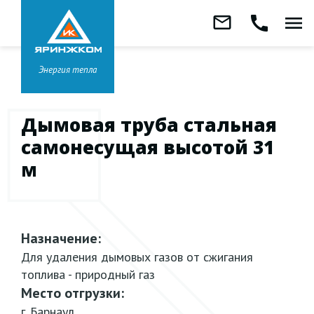
Звонок бесплатный
mail_outline
call
menu
8 800 333-99-01
Заказать
обратный
Головной офис в
Ярославле
звонок
+7 (4852) 67-96-00
Энергия тепла
Дымовая труба стальная
самонесущая высотой 31
м
Назначение:
Для удаления дымовых газов от сжигания
топлива - природный газ
Место отгрузки:
г. Барнаул