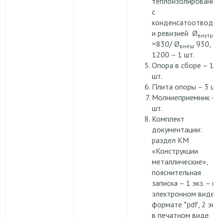
теплоизолированн
с
конденсатоотвод
и ревизией Ø
внутр
=830/ Ø
930, L
внеш
1200 – 1 шт.
Опора в сборе – 1
шт.
Плита опоры – 3 шт
Молниеприемник -
шт.
Комплект
документации:
раздел КМ
«Конструкции
металлические»,
пояснительная
записка – 1 экз. – в
электронном виде 
формате *pdf, 2 экз
в печатном виде.