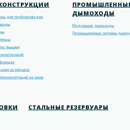
КОНСТРУКЦИИ
ПРОМЫШЛЕННЫ
ДЫМОХОДЫ
оры для трубопроводов
такады
Модульные дымоходы
рмы
Промышленные системы дымоу
стницы
ты (вышки)
оконструкций
 фланцах
елия из металла
ллоконструкций на заказ
НОВКИ
СТАЛЬНЫЕ РЕЗЕРВУАРЫ