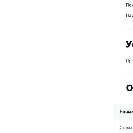
По
Па
У
Про
О
Наим
Сталь