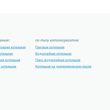
щению:
по типу котлоагрегатов:
тоящая котельная
Паровая котельная
отельная
Водогрейная котельная
ая котельная
Паро-водогрейная котельная
 котельная
Котельная на диатермическом масле