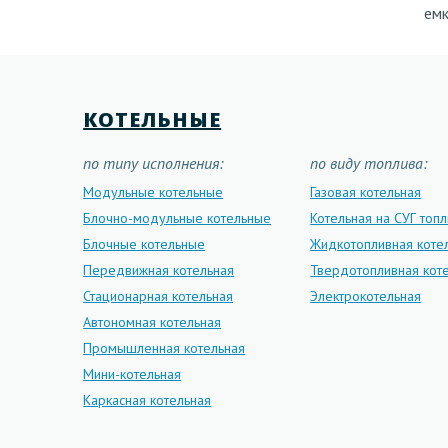
емк
КОТЕЛЬНЫЕ
по типу исполнения:
по виду топлива:
Модульные котельные
Газовая котельная
Блочно-модульные котельные
Котельная на СУГ топ
Блочные котельные
Жидкотопливная коте
Передвижная котельная
Твердотопливная кот
Стационарная котельная
Электрокотельная
Автономная котельная
Промышленная котельная
Мини-котельная
Каркасная котельная