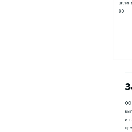
цилин
80
З
ОО
вып
и т.
про