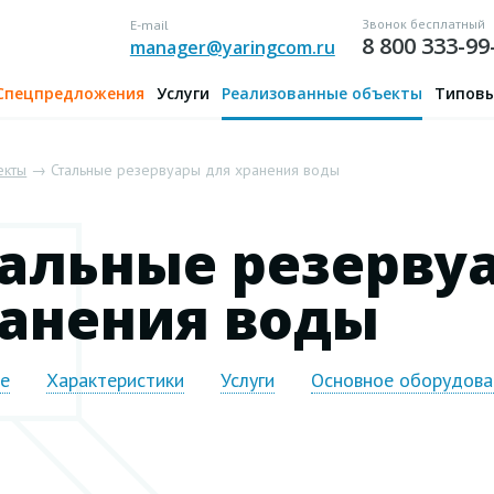
Звонок бесплатный
E-mail
8 800 333-99
manager@yaringcom.ru
Спецпредложения
Услуги
Реализованные объекты
Типовы
екты
→ Стальные резервуары для хранения воды
альные резерву
анения воды
ие
Характеристики
Услуги
Основное оборудова