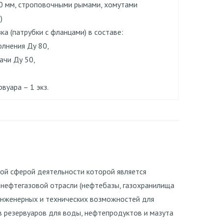
0 мм, строповочными рымами, хомутами
)
зка (патрубки с фланцами) в составе:
олнения Ду 80,
ачи Ду 50,
рвуара – 1 экз.
ой сферой деятельности которой является
нефтегазовой отрасли (нефтебазы, газохранилища
нженерных и технических возможностей для
в резервуаров для воды, нефтепродуктов и мазута