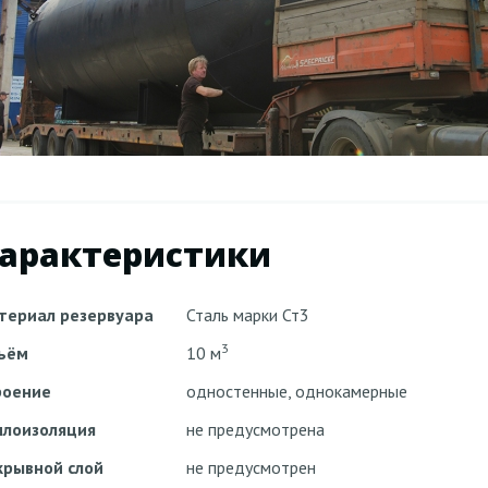
арактеристики
териал резервуара
Сталь марки Ст3
3
ъём
10 м
роение
одностенные, однокамерные
плоизоляция
не предусмотрена
крывной слой
не предусмотрен