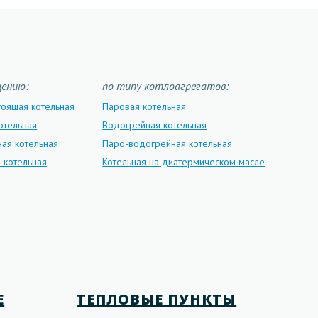
щению:
по типу котлоагрегатов:
тоящая котельная
Паровая котельная
отельная
Водогрейная котельная
ая котельная
Паро-водогрейная котельная
 котельная
Котельная на диатермическом масле
Е
ТЕПЛОВЫЕ ПУНКТЫ