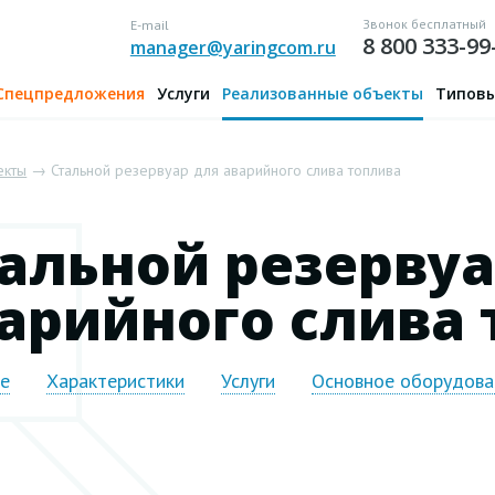
Звонок бесплатный
E-mail
8 800 333-99
manager@yaringcom.ru
Спецпредложения
Услуги
Реализованные объекты
Типовы
екты
→ Стальной резервуар для аварийного слива топлива
альной резервуа
арийного слива 
ие
Характеристики
Услуги
Основное оборудова