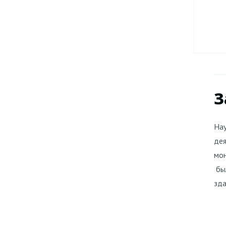
З
Нау
дея
мон
бы
зда