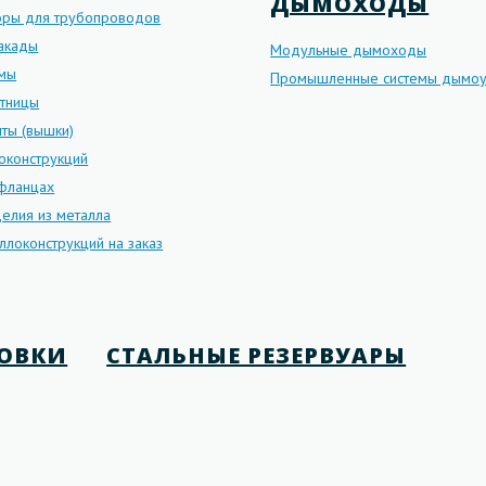
ДЫМОХОДЫ
оры для трубопроводов
такады
Модульные дымоходы
рмы
Промышленные системы дымоу
стницы
ты (вышки)
оконструкций
 фланцах
елия из металла
ллоконструкций на заказ
НОВКИ
СТАЛЬНЫЕ РЕЗЕРВУАРЫ