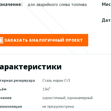
значение:
Мес
для аварийного слива топлива
Дат
ЗАКАЗАТЬ АНАЛОГИЧНЫЙ ПРОЕКТ
арактеристики
териал резервуара
Сталь марки Ст3
3
ъём
1
5
м
роение
одностенный, однокамерный
плоизоляция
не предусмотрена