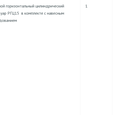
ной горизонтальный цилиндрический
1
вуар РГЦ15 в комплекте с навесным
дованием