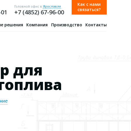
Как с нами
Головной офис в
Ярославле
связаться?
-01
+7 (4852) 67-96-00
е решения
Компания
Производство
Контакты
р для
топлива
ние