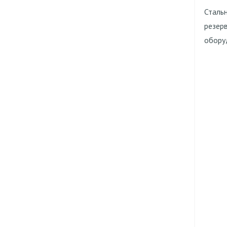
Сталь
резер
обору