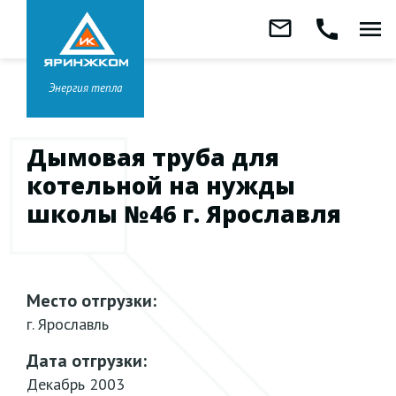
Звонок бесплатный
mail_outline
call
menu
8 800 333-99-01
Заказать
обратный
Головной офис в
Ярославле
звонок
+7 (4852) 67-96-00
Энергия тепла
Дымовая труба для
котельной на нужды
школы №46 г. Ярославля
Место отгрузки:
г. Ярославль
Дата отгрузки:
Декабрь 2003