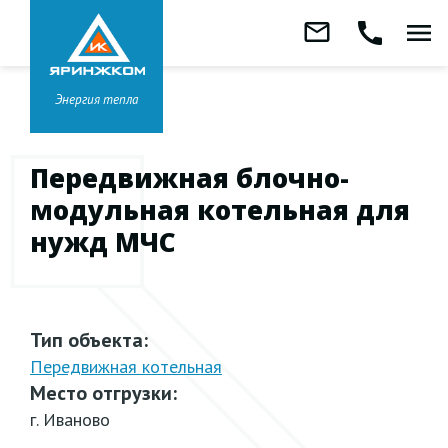
Звонок бесплатный
mail_outline
call
menu
8 800 333-99-01
Заказать
обратный
Головной офис в
Ярославле
звонок
+7 (4852) 67-96-00
Энергия тепла
Передвижная блочно-
модульная котельная для
нужд МЧС
Тип объекта:
Передвижная котельная
Место отгрузки:
г. Иваново