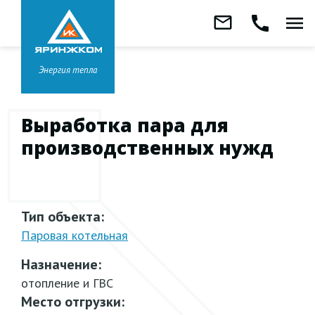
Звонок бесплатный
mail_outline
call
menu
8 800 333-99-01
Заказать
обратный
Головной офис в
Ярославле
звонок
+7 (4852) 67-96-00
Энергия тепла
Выработка пара для
производственных нужд
Тип объекта:
Паровая котельная
Назначение:
отопление и ГВС
Место отгрузки: