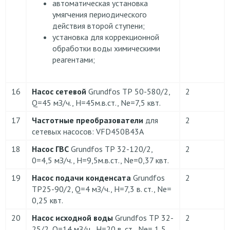
автоматическая установка
умягчения периодического
действия второй ступени;
установка для коррекционной
обработки воды химическими
реагентами;
16
Насос сетевой
Grundfos ТР 50-580/2,
2
Q=45 мЗ/ч., Н=45м.в.ст., Ne=7,5 квт.
17
Частотные преобразователи
для
2
сетевых насосов: VFD450B43A
18
Насос ГВС
Grundfos ТР 32-120/2,
2
0=4,5 мЗ/ч., Н=9,5м.в.ст., Ne=0,37 квт.
19
Насос подачи конденсата
Grundfos
2
ТР25-90/2, Q=4 мЗ/ч., Н=7,3 в. ст., Ne=
0,25 квт.
20
Насос исходной воды
Grundfos ТР 32-
2
25/2, Q=14 мЗ/ч., Н=20 в. ст., Ne= 1,5