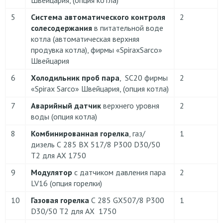
Швейцария, (опция котла)
5
Система автоматического контроля
2
солесодержания
в питательной воде
котла (автоматическая верхняя
продувка котла), фирмы «SpiraxSarco»
Швейцария
6
Холодильник проб пара
, SC20 фирмы
2
«Spirax Sarco» Швейцария, (опция котла)
7
Аварийный датчик
верхнего уровня
2
воды (опция котла)
8
Комбинированная горелка
, газ/
1
дизель С 285 ВХ 517/8 Р300 D30/50
Т2 для АХ 1750
9
Модулятор
с датчиком давления пара
2
LV16 (опция горелки)
10
Газовая горелка
С 285 GX507/8 Р300
1
D30/50 Т2 для АХ 1750