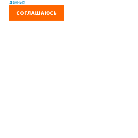
данных
СОГЛАШАЮСЬ
8 800 333-99-01
Звонок бесплатный
+7 (4852) 67-96-00
Головной офис в
Ярославле
© 1992—2026 АО «Яринжком»
Все права защищены.
Полное или частичное копирование материалов
запрещено.
Полная версия сайта
Создание сайта –
Интео