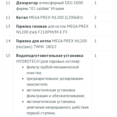
11
Деаэратор
атмосферный DEG 5000
1
фирмы "ICI caldaie" Италия
12
Котел
MEGA PREX N1200 (1200кВт)
2
13
Горелка газовая
для котла MEGA PREX
1
N1200 (газ) F210PM/M-E.F5
14
Горелка для котла
MEGA PREX N1200
1
(газ/диз.) TWIN 180/2
15
Водоподготовительная установка
1
HYDROTECH (для паровых котлов):
фильтр грубой механической
очистки;
предварительное дозирование
окислителя;
автоматическая установка
фильтрации и обезжелезивания;
автоматическая установка
умягчения непрерывного действия
первой ступени;