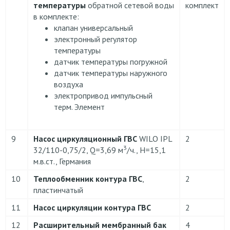
температуры
обратной сетевой воды
комплект
в комплекте:
клапан универсальный
электронный регулятор
температуры
датчик температуры погружной
датчик температуры наружного
воздуха
электропривод импульсный
терм. Элемент
9
Насос циркуляционный
ГВС
WILO IPL
2
3
32/110-0,75/2, Q=3,69 м
/ч., H=15,1
м.в.ст., Германия
10
Теплообменник контура ГВС
,
2
пластинчатый
11
Насос циркуляции контура ГВС
2
12
Расширительный мембранный бак
4