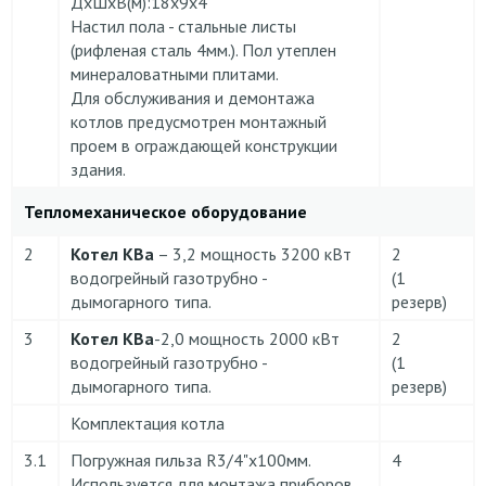
ДхШхВ(м):18х9х4
Настил пола - стальные листы
(рифленая сталь 4мм.). Пол утеплен
минераловатными плитами.
Для обслуживания и демонтажа
котлов предусмотрен монтажный
проем в ограждающей конструкции
здания.
Тепломеханическое оборудование
2
Котел КВа
– 3,2 мощность 3200 кВт
2
водогрейный газотрубно -
(1
дымогарного типа.
резерв)
3
Котел КВа
-2,0 мощность 2000 кВт
2
водогрейный газотрубно -
(1
дымогарного типа.
резерв)
Комплектация котла
3.1
Погружная гильза R3/4"x100мм.
4
Используется для монтажа приборов