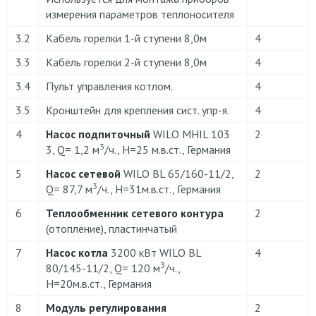
измерения параметров теплоносителя
3.2
Кабель горелки 1-й ступени 8,0м
4
3.3
Кабель горелки 2-й ступени 8,0м
4
3.4
Пульт управления котлом.
4
3.5
Кронштейн для крепления сист. упр-я.
4
4
Насос подпиточный
WILO MHIL 103
2
3
3, Q= 1,2 м
/ч., H=25 м.в.ст., Германия
5
Насос сетевой
WILO BL 65/160-11/2,
2
3
Q= 87,7 м
/ч., H=31м.в.ст., Германия
6
Теплообменник сетевого контура
2
(отопление), пластинчатый
7
Насос котла
3200 кВт WILO BL
4
3
80/145-11/2, Q= 120 м
/ч.,
H=20м.в.ст., Германия
8
Модуль регулирования
2