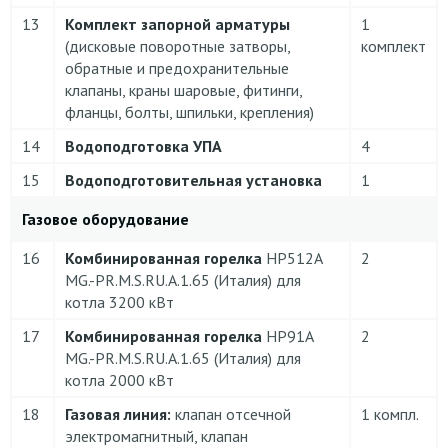
13
Комплект запорной арматуры
1
(дисковые поворотные затворы,
комплект
обратные и предохранительные
клапаны, краны шаровые, фитинги,
фланцы, болты, шпильки, крепления)
14
Водоподготовка УПА
4
15
Водоподготовительная установка
1
Газовое оборудование
16
Комбинированная горелка
НP512А
2
MG.-PR.M.S.RU.A.1.65 (Италия) для
котла 3200 кВт
17
Комбинированная горелка
НP91А
2
MG.-PR.M.S.RU.A.1.65 (Италия) для
котла 2000 кВт
18
Газовая линия:
клапан отсечной
1 компл.
электромагнитный, клапан