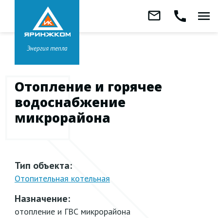
Звонок бесплатный
mail_outline
call
menu
8 800 333-99-01
Заказать
обратный
Головной офис в
Ярославле
звонок
+7 (4852) 67-96-00
Энергия тепла
Отопление и горячее
водоснабжение
микрорайона
Тип объекта:
Отопительная котельная
Назначение:
отопление и ГВС микрорайона