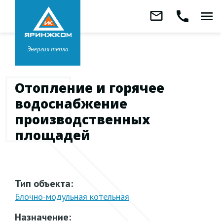
Звонок бесплатный
mail_outline
call
menu
8 800 333-99-01
Заказать
обратный
Головной офис в
Ярославле
звонок
+7 (4852) 67-96-00
Энергия тепла
Отопление и горячее
водоснабжение
производственных
площадей
Тип объекта:
Блочно-модульная
котельная
Назначение: