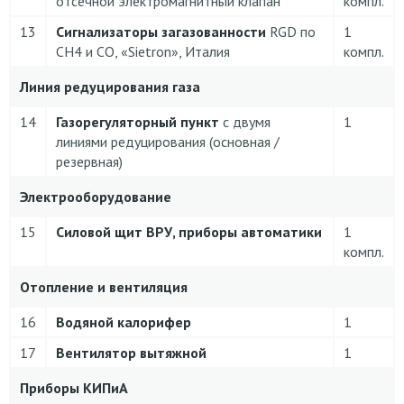
отсечной электромагнитный клапан
компл.
13
Сигнализаторы загазованности
RGD по
1
CH4 и CO, «Sietron», Италия
компл.
Линия редуцирования газа
14
Газорегуляторный пункт
с двумя
1
линиями редуцирования (основная /
резервная)
Электрооборудование
15
Силовой щит ВРУ, приборы автоматики
1
компл.
Отопление и вентиляция
16
Водяной калорифер
1
17
Вентилятор вытяжной
1
Приборы КИПиА