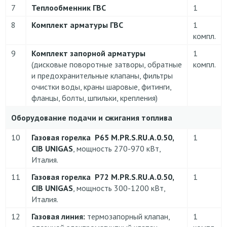
7
Теплообменник ГВС
1
8
Комплект арматуры ГВС
1
компл.
9
Комплект запорной арматуры
1
(дисковые поворотные затворы, обратные
компл.
и предохранительные клапаны, фильтры
очистки воды, краны шаровые, фитинги,
фланцы, болты, шпильки, крепления)
Оборудование подачи и сжигания топлива
10
Газовая горелка
P
65
M
.
PR
.
S
.
RU
.
A
.0.50,
1
CIB
UNIGAS
, мощность 270-970 кВт,
Италия.
11
Газовая горелка
P
72
M
.
PR
.
S
.
RU
.
A
.0.50,
1
CIB
UNIGAS
, мощность 300-1200 кВт,
Италия.
12
Газовая линия:
термозапорный клапан,
1