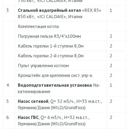
750 кВт, «ICI CALDAIE», Италия
3
Стальной водогрейный котел
«REX 85»
1
850 кВт, «ICI CALDAIE», Италия
Комплектация котла
Погружная гильза R3/4"x100мм
2
Кабель горелки 1-й ступени 8,0м
2
Кабель горелки 2-й ступени 8,0м
2
Пульт управления котлом
2
Кронштейн для крепления сист. упр-я.
2
4
Водоподготовительная установка
Na-
1
катионирование
5
Насос сетевой
, Q= 52 м3/ч., H=35 м.в.ст.,
2
Германия/Дания (WILO/Grundfoss)
6
Насос ГВС
, Q= 6 м3/ч., H=32 м.в.ст.,
2
Германия/Дания (WILO/Grundfoss)