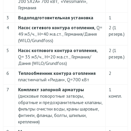
200 SX2A» 700 кВт, «Viessmann»,
Германия
3
Водоподготовительная установка
1
4
Насос сетевого контура отопления,
Q=
2 (1
49 м3/ч., H=40 м.в.ст., Германия/Дания
резерв.)
(WILO/Grundfoss)
5
Насос котлового контура отопления,
2 (1
Q= 35 м3/ч., H=20 м.в.ст., Германия/
резерв.)
Дания (WILO/Grundfoss)
6
Теплообменник контура отопления
2
пластинчатый «Ридан», Q=700 кВт
7
Комплект запорной арматуры
1
(дисковые поворотные затворы,
компл.
обратные и предохранительные клапаны,
фильтры очистки воды, краны шаровые,
фитинги, фланцы, болты, шпильки,
крепления)