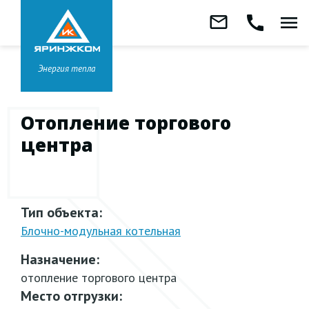
Звонок бесплатный
mail_outline
call
menu
8 800 333-99-01
Заказать
обратный
Головной офис в
Ярославле
звонок
+7 (4852) 67-96-00
Энергия тепла
Отопление торгового
центра
Тип объекта:
Блочно-модульная
котельная
Назначение:
отопление торгового центра
Место отгрузки: