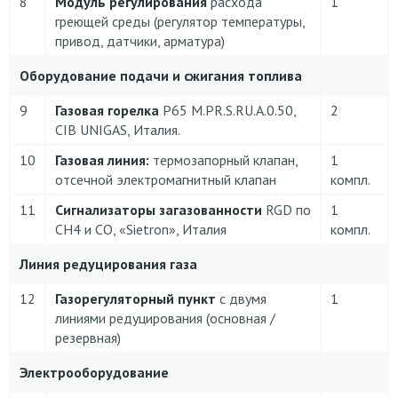
8
Модуль регулирования
расхода
1
греющей среды (регулятор температуры,
привод, датчики, арматура)
Оборудование подачи и сжигания топлива
9
Газовая горелка
P65 M.PR.S.RU.A.0.50,
2
CIB UNIGAS, Италия.
10
Газовая линия:
термозапорный клапан,
1
отсечной электромагнитный клапан
компл.
11
Сигнализаторы загазованности
RGD по
1
CH4 и CO, «Sietron», Италия
компл.
Линия редуцирования газа
12
Газорегуляторный пункт
с двумя
1
линиями редуцирования (основная /
резервная)
Электрооборудование