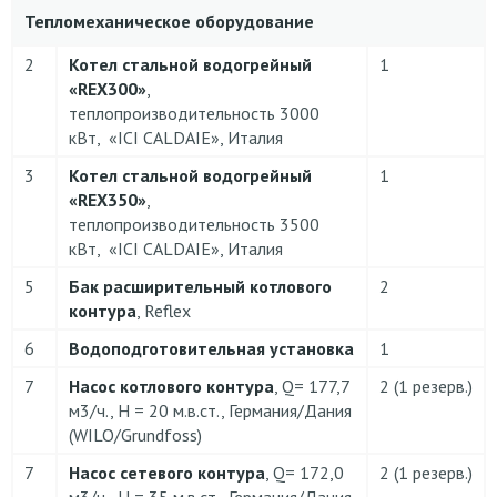
Тепломеханическое оборудование
2
Котел стальной водогрейный
1
«REX300»
,
теплопроизводительность 3000
кВт, «ICI CALDAIE», Италия
3
Котел стальной водогрейный
1
«REX350»
,
теплопроизводительность 3500
кВт, «ICI CALDAIE», Италия
5
Бак расширительный котлового
2
контура
, Reflex
6
Водоподготовительная установка
1
7
Насос котлового контура
, Q= 177,7
2 (1 резерв.)
м3/ч., H = 20 м.в.ст., Германия/Дания
(WILO/Grundfoss)
7
Насос сетевого контура
, Q= 172,0
2 (1 резерв.)
м3/ч., H = 35 м.в.ст., Германия/Дания