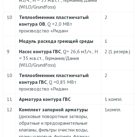
(WILO/Grundfoss)
10
Теплообменник пластинчатый
2
контура ОВ
, Q =2,0 МВт
производство «Ридан»
Модуль расхода греющей среды
1
9
Насос контура ГВС
, Q= 26,6 м3/ч., H
2 (1 резерв.)
= 35 м.в.ст., Германия/Дания
(WILO/Grundfoss)
10
Теплообменник пластинчатый
2
контура ГВС
, Q =0,85 МВт
производство «Ридан»
11
Арматура контура ГВС
1 компл.
12
Комплект запорной арматуры
1компл.
(дисковые поворотные затворы,
обратные и предохранительные
клапаны, фильтры очистки воды,
краны шаровые, фитинги, фланцы,