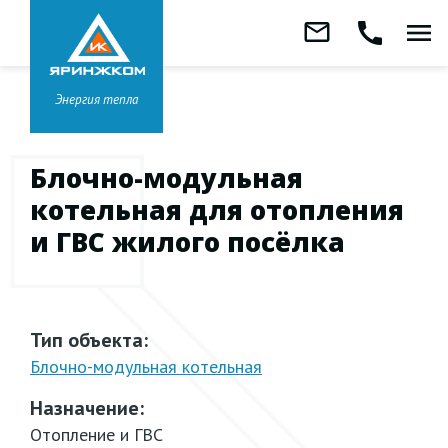
Звонок бесплатный
mail_outline
call
menu
8 800 333-99-01
Заказать
обратный
Головной офис в
Ярославле
звонок
+7 (4852) 67-96-00
Энергия тепла
Блочно-модульная
котельная для отопления
и ГВС жилого посёлка
Тип объекта:
Блочно-модульная
котельная
Назначение:
Отопление и ГВС