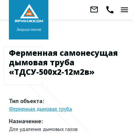
Звонок бесплатный
mail_outline
call
menu
8 800 333-99-01
Заказать
обратный
Головной офис в
Ярославле
звонок
+7 (4852) 67-96-00
Энергия тепла
Ферменная самонесущая
дымовая труба
«ТДСУ-500х2-12м2в»
Тип объекта:
Ферменная дымовая труба
Назначение:
Для удаления дымовых газов