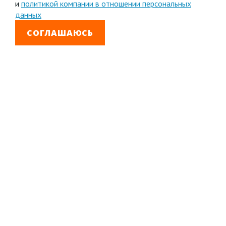
и
политикой компании в отношении персональных
данных
СОГЛАШАЮСЬ
8 800 333-99-01
Звонок бесплатный
+7 (4852) 67-96-00
Головной офис в
Ярославле
© 1992—2026 АО «Яринжком»
Все права защищены.
Полное или частичное копирование материалов
запрещено.
Полная версия сайта