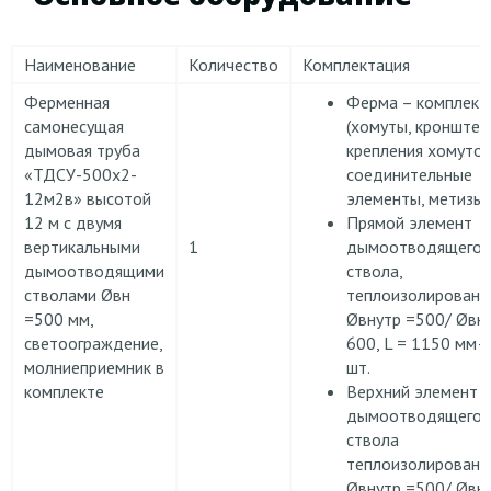
Наименование
Количество
Комплектация
Ферменная
Ферма – комплект
самонесущая
(хомуты, кронште
дымовая труба
крепления хомутов
«ТДСУ-500х2-
соединительные
12м2в» высотой
элементы, метизы)
12 м с двумя
Прямой элемент
вертикальными
1
дымоотводящего
дымоотводящими
ствола,
стволами Øвн
теплоизолированн
=500 мм,
Øвнутр =500/ Øвн
светоограждение,
600, L = 1150 мм–
молниеприемник в
шт.
комплекте
Верхний элемент
дымоотводящего
ствола
теплоизолированн
Øвнутр =500/ Øвн