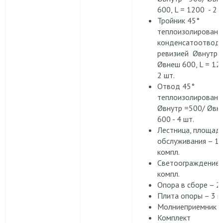
600, L = 1200 - 2 
Тройник 45°
теплоизолированн
конденсатоотвод
ревизией Øвнутр 
Øвнеш 600, L = 12
2 шт.
Отвод 45°
теплоизолированн
Øвнутр =500/ Øвн
600 - 4 шт.
Лестница, площад
обслуживания – 1
компл.
Светоограждение 
компл.
Опора в сборе – 2 
Плита опоры – 3 ш
Молниеприемник -1
Комплект