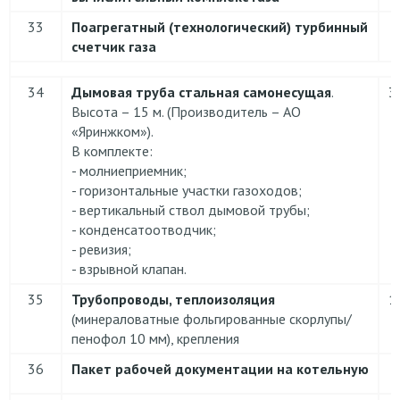
33
Поагрегатный (технологический) турбинный
счетчик газа
34
Дымовая труба стальная самонесущая
.
3
Высота – 15 м. (Производитель – АО
«Яринжком»).
В комплекте:
- молниеприемник;
- горизонтальные участки газоходов;
- вертикальный ствол дымовой трубы;
- конденсатоотводчик;
- ревизия;
- взрывной клапан.
35
Трубопроводы, теплоизоляция
1
(минераловатные фольгированные скорлупы/
пенофол 10 мм), крепления
36
Пакет рабочей документации на котельную