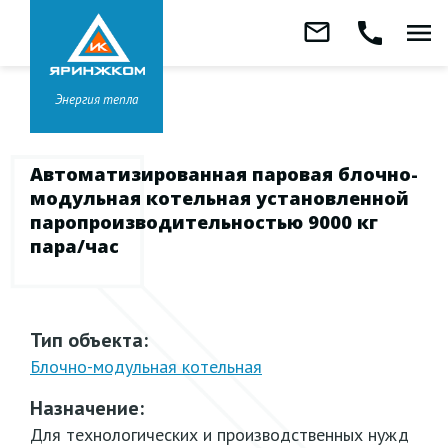
Звонок бесплатный
mail_outline
call
menu
8 800 333-99-01
Заказать
обратный
Головной офис в
Ярославле
звонок
+7 (4852) 67-96-00
Энергия тепла
Автоматизированная паровая блочно-
модульная котельная установленной
паропроизводительностью 9000 кг
пара/час
Тип объекта:
Блочно-модульная
котельная
Назначение:
Для технологических и производственных нужд