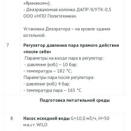
«Яринжком»);
- Деаэрационная колонка ДАПР-9/УТК-0,5
ООО «НПО Политехника».
Установка Деаэратора – на кровле здания
котельной.
7
Регулятор давления пара прямого действия
«после себя»
Параметры на входе пара в регулятор:
- давление (изб.) – 10 бар;
- температура – 182 °С;
Параметры пара после регулятора:
- давление (изб.) 4 бар;
- температура пара – 165 °С.
Подготовка питательной среды
8
Насос исходной воды
G=10,0 м3/ч, H=50
м.в.ст. WILO
р