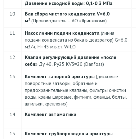
Давление исходной воды:
0,1-0,3 МПа
10
Бак сбора чистого конденсата
V=6,0
3
м
(Производитель – АО «Яринжком»)
11
Насос линии подачи конденсата
(линия
подачи конденсата из бака в деаэратор) G=6,0
р
м3/ч, H=45 м.в.ст. WILO
12
Клапан регулирующий давление «после
себя»
Ду 40, Ру25 KVS=20 (Danfoss)
13
Комплект запорной арматуры
(дисковые
поворотные затворы, обратные и
предохранительные клапаны, фильтры очистки
воды, краны шаровые, фитинги, фланцы, болты,
шпильки, крепления)
14
Комплект автоматики
15
Комплект трубопроводов и арматуры