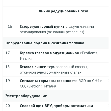
Линия редуцирования газа
16
Газорегуляторный пункт
с двумя линиями
редуцирования (основная+резервная)
Оборудование подачи и сжигания топлива
17
Горелка газовая модуляционная
«Ecoflam»,
Италия
18
Газовая линия:
термозапорный клапан,
1
отсечной электромагнитный клапан
19
Сигнализаторы загазованности
RGD по CH4 и
1
CO, «Sietron», Италия.
Электрооборудование
20
Силовой щит ВРУ
, приборы автоматики
1