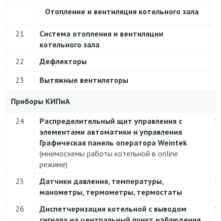
Отопление и вентиляция котельного зала
21
Система отопления и вентиляции
котельного зала
22
Дефлекторы
23
Вытяжные вентиляторы
Приборы КИПиА
24
Распределительный щит управления с
1
элементами автоматики и управления
Графическая панель оператора Weintek
(мнемосхемы работы котельной в online
режиме)
25
Датчики давления, температуры,
1
манометры, термометры, термостаты
26
Диспетчеризация котельной с выводом
1
сигнала на центральный пункт наблюдения