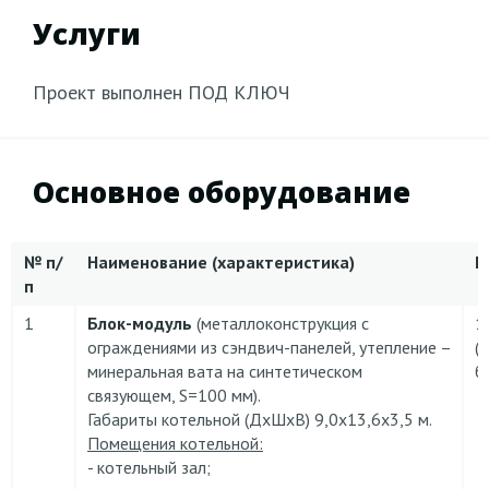
Услуги
Проект выполнен ПОД КЛЮЧ
Основное оборудование
№
п/
Наименование (характеристика)
К
п
1
Блок-модуль
(металлоконструкция с
1
ограждениями из сэндвич-панелей, утепление –
(4
минеральная вата на синтетическом
б
связующем, S=100 мм).
Габариты котельной (ДхШхВ) 9,0х13,6х3,5 м.
Помещения котельной:
- котельный зал;