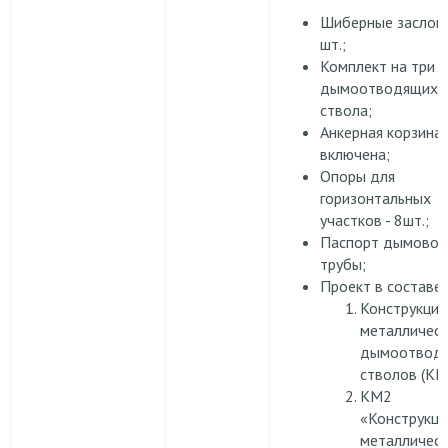
Шиберные заслонк
шт.;
Комплект на три
дымоотводящих
ствола;
Анкерная корзина 
включена;
Опоры для
горизонтальных
участков - 8шт.;
Паспорт дымовой
трубы;
Проект в составе:
Конструкции
металлическ
дымоотвод
стволов (КМ
КМ2
«Конструкци
металлическ