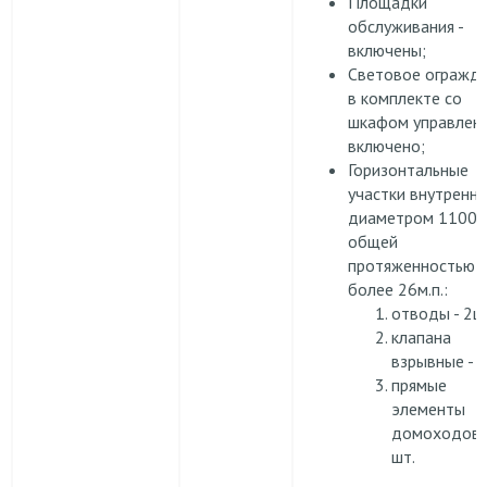
Площадки
обслуживания -
включены;
Световое огражд
в комплекте со
шкафом управлени
включено;
Горизонтальные
участки внутренн
диаметром 1100 
общей
протяженностью 
более 26м.п.:
отводы - 2шт
клапана
взрывные - 
прямые
элементы
домоходов -
шт.