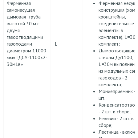
Ферменная
Ферменная несущ
самонесущая
конструкция (хому
дымовая труба
кронштейны,
высотой 30 м с
соединительные
двумя
элементы в
газоотводящими
комплекте), L=30м
газоходами
1
комплект;
диаметром 11000
Дымоотводящие
мм«ТДСУ-1100х2-
стволы Ду1100,
30м1в»
L=30м выполненн
из модульных сэн
газоходов - 2
комплекта;
Мониеприемник - 
шт.;
Конденсатоотвод
- 2 шт. в сборе;
Ревизии - 2 шт. в
сборе;
Лестница - включе