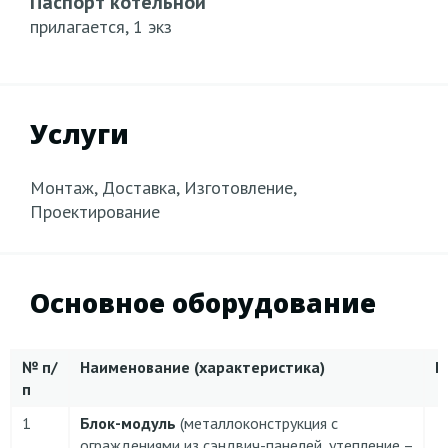
Паспорт котельной
прилагается, 1 экз
Услуги
Монтаж, Доставка, Изготовление,
Проектирование
Основное оборудование
№
п/
Наименование (характеристика)
К
п
1
Блок-модуль
(металлоконструкция с
ограждениями из сэндвич-панелей, утепление –