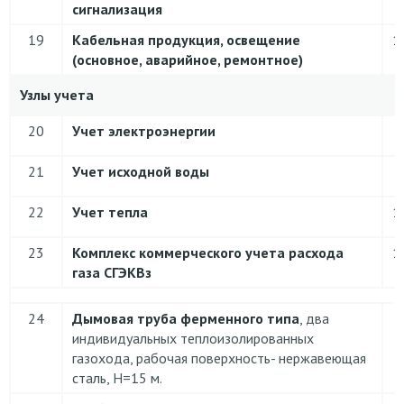
сигнализация
19
Кабельная продукция, освещение
1
(основное, аварийное, ремонтное)
Узлы учета
20
Учет электроэнергии
21
Учет исходной воды
22
Учет тепла
1
23
Комплекс коммерческого учета расхода
1
газа СГЭКВз
24
Дымовая труба ферменного типа
, два
индивидуальных теплоизолированных
газохода, рабочая поверхность- нержавеющая
сталь, Н=15 м.