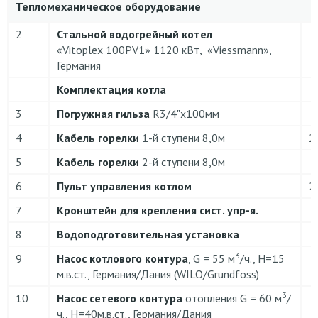
Тепломеханическое оборудование
2
Стальной водогрейный котел
«Vitoplex 100PV1» 1120 кВт, «Viessmann»,
Германия
Комплектация котла
3
Погружная гильза
R3/4"x100мм
4
Кабель горелки
1-й ступени 8,0м
2
5
Кабель горелки
2-й ступени 8,0м
6
Пульт управления котлом
2
7
Кронштейн для крепления сист. упр-я.
8
Водоподготовительная установка
3
9
Насос котлового контура
, G = 55 м
/ч., H=15
м.в.ст., Германия/Дания (WILO/Grundfoss)
3
10
Насос сетевого контура
отопления G = 60 м
/
ч., H=40м.в.ст., Германия/Дания