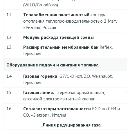
(WILO/Grundfoss)
11
Теплообменник пластинчатый
контура
отопления теплопроизводительностью 2 Мвт,
«Ридан», Россия
12
Модуль расхода греющей среды
13
Расширительный мембранный бак
Reflex,
Германия
Оборудование подачи и сжигания топлива
14
Газовая горелка
G7/1-D исп. ZO, Weishaupt,
Германия.
15
Газовая линия:
: термозапорный клапан,
1
отсечной электромагнитный клапан
16
Сигнализаторы загазованности
RGD по CH4 и
1
CO, «Sietron», Италия
Линия редуцирования газа