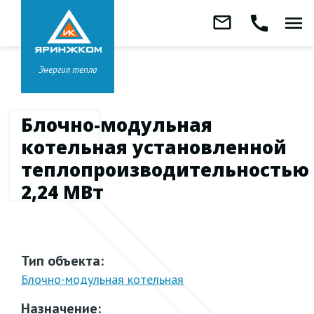
Звонок бесплатный
mail_outline
call
menu
8 800 333-99-01
Заказать
обратный
Головной офис в
Ярославле
звонок
+7 (4852) 67-96-00
Энергия тепла
Блочно-модульная
котельная установленной
теплопроизводительностью
2,24 МВт
Тип объекта:
Блочно-модульная
котельная
Назначение: