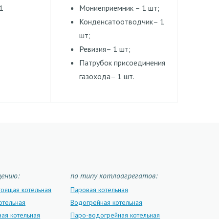
1
Мониеприемник – 1 шт;
Конденсатоотводчик– 1
шт;
Ревизия– 1 шт;
Патрубок присоединения
газохода– 1 шт.
щению:
по типу котлоагрегатов:
тоящая котельная
Паровая котельная
отельная
Водогрейная котельная
ая котельная
Паро-водогрейная котельная