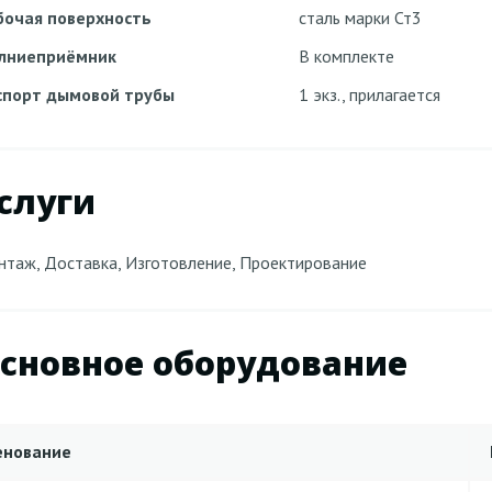
бочая поверхность
сталь марки Ст3
лниеприёмник
В комплекте
спорт дымовой трубы
1 экз., прилагается
слуги
таж, Доставка, Изготовление, Проектирование
сновное оборудование
енование