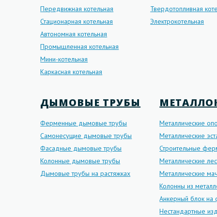
Передвижная котельная
Твердотопливная кот
Стационарная котельная
Электрокотельная
Автономная котельная
Промышленная котельная
Мини-котельная
Каркасная котельная
ДЫМОВЫЕ ТРУБЫ
МЕТАЛЛО
Ферменные дымовые трубы
Металлические оп
Самонесущие дымовые трубы
Металлические эс
Фасадные дымовые трубы
Строительные фе
Колонные дымовые трубы
Металлические ле
Дымовые трубы на растяжках
Металлические мач
Колонны из металл
Анкерный блок на
Нестандартные изд