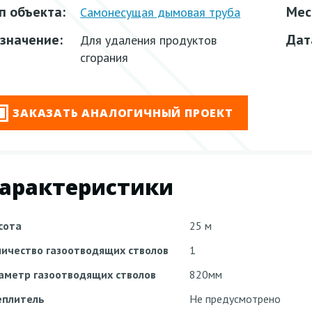
п объекта:
Мес
Самонесущая дымовая труба
значение:
Дат
Для удаления продуктов
сгорания
ЗАКАЗАТЬ АНАЛОГИЧНЫЙ ПРОЕКТ
арактеристики
сота
25 м
личество газоотводящих стволов
1
аметр газоотводящих стволов
820мм
еплитель
Не предусмотрено