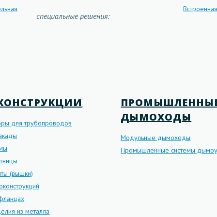
ельная
Встроенная
специальные решения:
КОНСТРУКЦИИ
ПРОМЫШЛЕННЫ
ДЫМОХОДЫ
оры для трубопроводов
такады
Модульные дымоходы
рмы
Промышленные системы дымоу
стницы
ты (вышки)
оконструкций
 фланцах
елия из металла