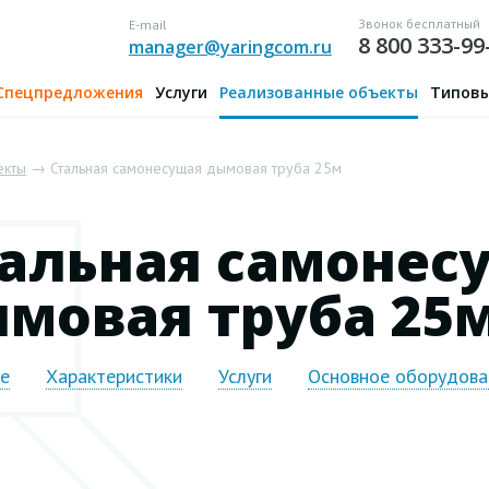
Звонок бесплатный
E-mail
8 800 333-99
manager@yaringcom.ru
Спецпредложения
Услуги
Реализованные объекты
Типовы
екты
→ Стальная самонесущая дымовая труба 25м
альная самонес
мовая труба 25
ие
Характеристики
Услуги
Основное оборудова