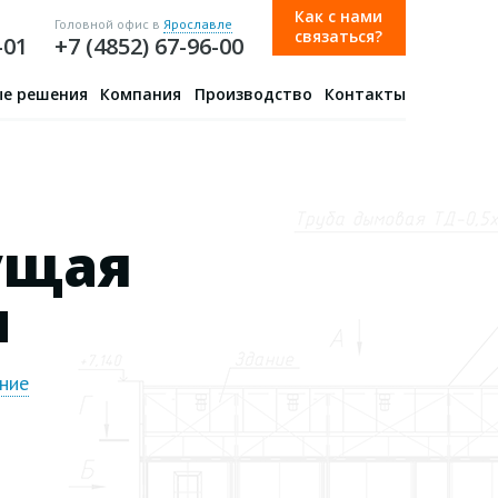
Как с нами
Головной офис в
Ярославле
связаться?
-01
+7 (4852) 67-96-00
е решения
Компания
Производство
Контакты
ущая
м
ние