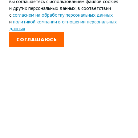
вы соглашаетесь с использованием файлов cookies
и других персональных данных, в соответствии
с
согласием на обработку персональных данных
и
политикой компании в отношении персональных
данных
СОГЛАШАЮСЬ
8 800 333-99-01
Звонок бесплатный
+7 (4852) 67-96-00
Головной офис в
Ярославле
© 1992—2026 АО «Яринжком»
Все права защищены.
Полное или частичное копирование материалов
запрещено.