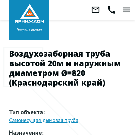
Звонок бесплатный
mail_outline
call
menu
8 800 333-99-01
Заказать
обратный
Головной офис в
Ярославле
звонок
+7 (4852) 67-96-00
Энергия тепла
Воздухозаборная труба
высотой 20м и наружным
диаметром Ø=820
(Краснодарский край)
Тип объекта:
Самонесущая дымовая труба
Назначение: