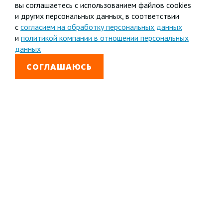
вы соглашаетесь с использованием файлов cookies
и других персональных данных, в соответствии
с
согласием на обработку персональных данных
и
политикой компании в отношении персональных
данных
СОГЛАШАЮСЬ
8 800 333-99-01
Звонок бесплатный
+7 (4852) 67-96-00
Головной офис в
Ярославле
© 1992—2026 АО «Яринжком»
Все права защищены.
Полное или частичное копирование материалов
запрещено.