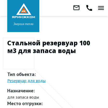
Звонок бесплатный
mail_outline
call
menu
8 800 333-99-01
Заказать
обратный
Головной офис в
Ярославле
звонок
+7 (4852) 67-96-00
Энергия тепла
Стальной резервуар 100
м3 для запаса воды
Тип объекта:
Резервуар для воды
Назначение:
для запаса воды
Место отгрузки: