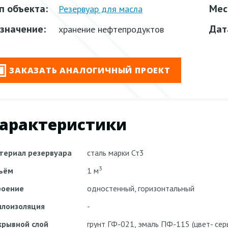
п объекта:
Мес
Резервуар для масла
значение:
Дат
хранение нефтепродуктов
ЗАКАЗАТЬ АНАЛОГИЧНЫЙ ПРОЕКТ
арактеристики
териал резервуара
сталь марки Ст3
3
ъём
1 м
роение
одностенный, горизонтальный
плоизоляция
-
крывной слой
грунт ГФ-021, эмаль ПФ-115 (цвет- сер