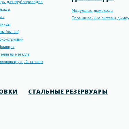
оры для трубопроводов
такады
Модульные дымоходы
рмы
Промышленные системы дымоу
стницы
ты (вышки)
оконструкций
 фланцах
елия из металла
ллоконструкций на заказ
НОВКИ
СТАЛЬНЫЕ РЕЗЕРВУАРЫ