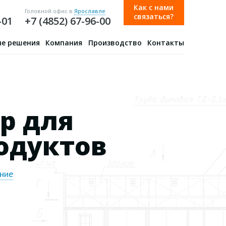
Как с нами
Головной офис в
Ярославле
связаться?
-01
+7 (4852) 67-96-00
е решения
Компания
Производство
Контакты
р для
одуктов
ние