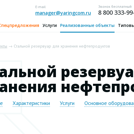
Звонок бесплатный
E-mail
8 800 333-99
manager@yaringcom.ru
Спецпредложения
Услуги
Реализованные объекты
Типовы
екты
→ Стальной резервуар для хранения нефтепродуктов
альной резервуа
анения нефтепр
ие
Характеристики
Услуги
Основное оборудова