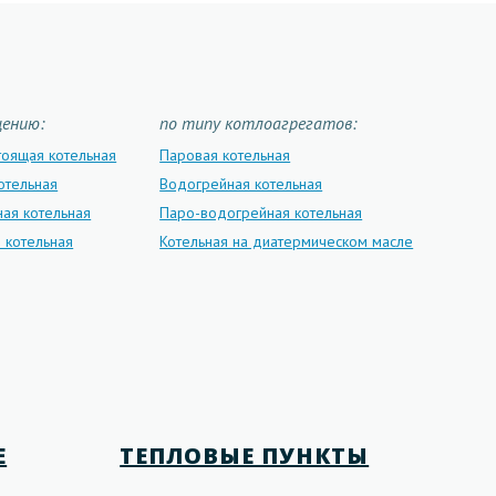
щению:
по типу котлоагрегатов:
тоящая котельная
Паровая котельная
отельная
Водогрейная котельная
ая котельная
Паро-водогрейная котельная
 котельная
Котельная на диатермическом масле
Е
ТЕПЛОВЫЕ ПУНКТЫ