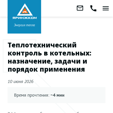
Звонок бесплатный
mail_outline
call
menu
8 800 333-99-01
Заказать
обратный
Головной офис в
Ярославле
звонок
+7 (4852) 67-96-00
Энергия тепла
Теплотехнический
контроль в котельных:
назначение, задачи и
порядок применения
10 июня 2026
Время прочтения:
~4 мин